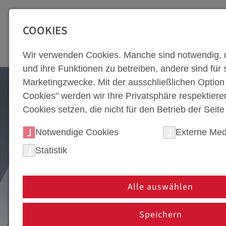
SEITENBEREICHE:
Zur Top Navigation springen [Alt+1]
Zur Hauptnavigation sp
COOKIES
WERKZEUGBA
Wir verwenden Cookies. Manche sind notwendig, 
und ihre Funktionen zu betreiben, andere sind für s
Marketingzwecke. Mit der ausschließlichen Optio
Cookies" werden wir Ihre Privatsphäre respektiere
Cookies setzen, die nicht für den Betrieb der Seit
Notwendige Cookies
Externe Med
Statistik
Alle auswählen
PROTOTYPENBAU
Speichern