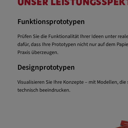
Anbieter:
UNSER LEISTUNGSSPE
matterport.com
Zweck:
Diese Cookies werden von ei
Funktionsprototypen
eingebetteten Drittanbieter-Too
dienen der Analyse von
Benutzerinteraktionen, der Ver
Prüfen Sie die Funktionalität Ihrer Ideen unter rea
Verhaltens auf verschiedenen
dafür, dass Ihre Prototypen nicht nur auf dem Papie
und/oder der Bereitstellung per
Praxis überzeugen.
Werbung.
Designprototypen
Alle externe Medien
Visualisieren Sie Ihre Konzepte – mit Modellen, die
Name:
Externe Medien
technisch beeindrucken.
Zweck:
Alle Cookies der Kategorie "E
Statistik