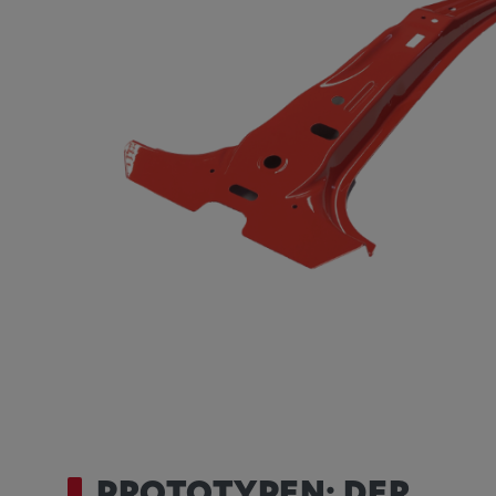
Statistik Cookies sammeln anonyme Informatio
Nutzerverhalten. Diese Informationen helfen uns
unserer Nutzer auf unserer Webseite besser zu 
_pk_id.*, _pk_ses.*
Name:
_pk_id.*, _pk_ses.*
Anbieter:
Google LLC
Zweck:
Diese Cookies werden genutzt
Verhalten der Besucher auf de
festzuhalten.
Cookie Laufzeit:
13 Monate, 30 Minuten