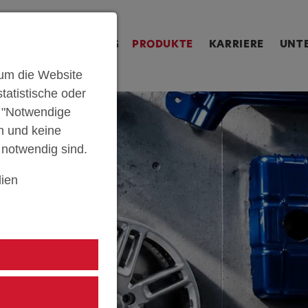
ringen [Alt+2]
Zum Inhalt springen [Alt+3]
Zum Kontakt spri
U
SERIENFERTIGUNG
PRODUKTE
KARRIERE
UNT
um die Website
tatistische oder
n "Notwendige
n und keine
e notwendig sind.
ien