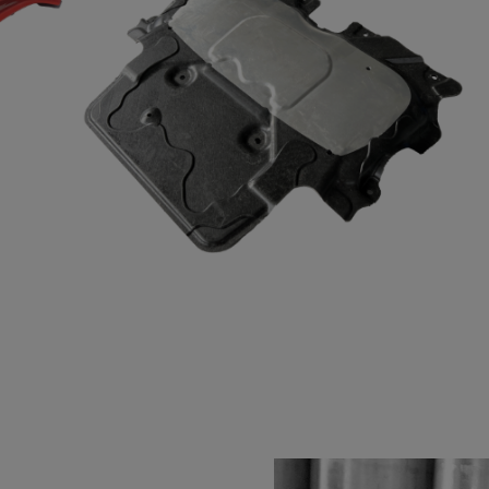
nen über das
, das Verhalten
verstehen.
, um das
r Website