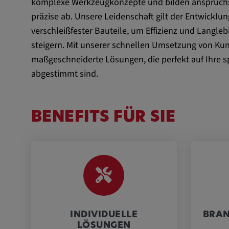
komplexe Werkzeugkonzepte und bilden anspruchsv
Externe Medien
präzise ab. Unsere Leidenschaft gilt der Entwicklu
verschleißfester Bauteile, um Effizienz und Langleb
Notwendig, um Inhalte von externen Medien-Pla
steigern. Mit unserer schnellen Umsetzung von Ku
anzuzeigen.
maßgeschneiderte Lösungen, die perfekt auf Ihre 
abgestimmt sind.
Google Maps
Name:
DV, SOCS, NID, AEC, CONS
BENEFITS FÜR SIE
Anbieter:
google.com
Zweck:
Mit diesen Cookie werden die 
und sonstige Informationen de
Cookie Laufzeit:
3 Tage
Youtube
INDIVIDUELLE
BRAN
LÖSUNGEN