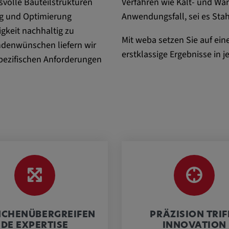
olle Bauteilstrukturen
Verfahren wie Kalt- und Wa
ng und Optimierung
Anwendungsfall, sei es Stah
igkeit nachhaltig zu
ttformen
Mit weba setzen Sie auf eine
ndenwünschen liefern wir
erstklassige Ergebnisse in j
spezifischen Anforderungen
ENT, OGPC
Präferenzen
s Nutzers
CHENÜBERGREIFEN
PRÄZISION TRIF
DE EXPERTISE
INNOVATION