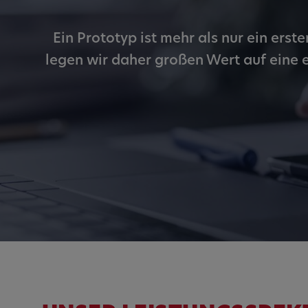
um Nutzereingaben zu speiche
Aktionen eines Nutzers zuzuor
Ein Prototyp ist mehr als nur ein erst
Cookie Laufzeit:
1 Jahr
legen wir daher großen Wert auf eine 
Vimeo
Matterport
Name:
_mkto_trk, singular_device_id,
_gcl_au, FPAU, _rdt_uuid, _zit
_vis_opt_exp_124_combi,
_vis_opt_exp_140_combi, _vwo
ajs_anonymous_id, _vwo_uuid
_vwo_uuid_v2, _ga, _ga_W6
_cfuvid, __q_state_oerwbSnk
apple_analytics, _clck, cooki