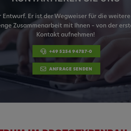
rn und sie den
dnen.
er Entwurf. Er ist der Wegweiser für die weite
enge Zusammenarbeit mit Ihnen – von der erste
Kontakt aufnehmen!
+49 5254 94787-0
ANFRAGE SENDEN
 _vis_opt_s,
ok,
_ds, _uetvid,
,
6Y5HELXX,
KEjaiD3g,
e_consent_v3