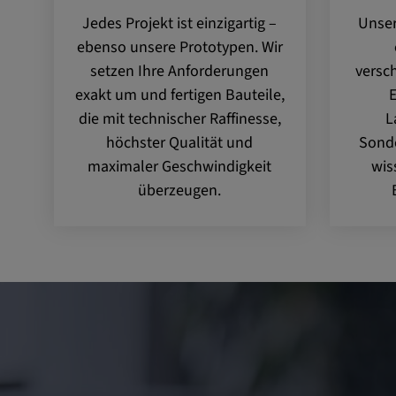
Name:
VISITOR_INFO1_LIVE, YSC,
Jedes Projekt ist einzigartig –
Unser
yt.innertube::nextId, yt.innertub
ebenso unsere Prototypen. Wir
remote-cast-installed, yt-remo
setzen Ihre Anforderungen
versc
devices, yt-remote-device-id, yt
check-period, yt-remote-session
exakt um und fertigen Bauteile,
E
remote-session-name, IDE, L
die mit technischer Raffinesse,
L
PREF, LOGIN_INFO, PREF,
höchster Qualität und
Sonde
SEARCH_SAMESITE, OGPC, 
maximaler Geschwindigkeit
wis
1P_JAR, DSID, APISID, HSID,
überzeugen.
SAPISID, SIDCC, yt-player-he
readable,
ytidb::LAST_RESULT_ENTRY_
player-lv, yt-player-bandaid-hos
bandwidth
Anbieter:
youtube.com, google.com, doub
Zweck:
VISITOR_INFO1_LIVE wird gen
Probleme mit dem Dienst zu e
beheben. YSC wird von YouTu