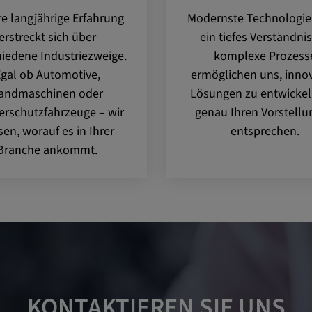
 CONSENT,
e langjährige Erfahrung
Modernste Technologi
e::requests, yt-
erstreckt sich über
ein tiefes Verständnis
te-connected-
hiedene Industriezweige.
komplexe Prozess
-remote-fast-
-app, yt-
gal ob Automotive,
ermöglichen uns, innov
OGIN_INFO,
andmaschinen oder
Lösungen zu entwickeln
rschutzfahrzeuge – wir
genau Ihren Vorstell
OTZ, NID,
sen, worauf es in Ihrer
entsprechen.
 SSID, SID,
Branche ankommt.
aders-
KEY, yt-
t, yt-player-
leclick.net
utzt, um
rkennen und zu
KONTAKTIEREN SIE UNS
be verwendet,