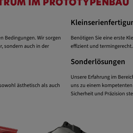
KTRUM IM PROTOTYPENBAU
nem
Kleinserienfertigu
l gesetzt und
folgung des
len Bedingungen. Wir sorgen
Benötigen Sie eine erste Klei
 Websites
r, sondern auch in der
effizient und termingerecht.
sonalisierter
Sonderlösungen
Unsere Erfahrung im Berei
 sowohl ästhetisch als auch
uns zu einem kompetenten P
Sicherheit und Präzision st
xterne Medien"