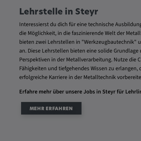
Name:
VISITOR_INFO1_LIVE, YSC,
yt.innertube::nextId, yt.innertub
Lehrstelle in Steyr
remote-cast-installed, yt-remo
Interessierst du dich für eine technische Ausbildung
devices, yt-remote-device-id, yt
check-period, yt-remote-session
die Möglichkeit, in die faszinierende Welt der Metal
remote-session-name, IDE, L
bieten zwei Lehrstellen in "Werkzeugbautechnik"
PREF, LOGIN_INFO, PREF,
an. Diese Lehrstellen bieten eine solide Grundlag
SEARCH_SAMESITE, OGPC, 
Perspektiven in der Metallverarbeitung. Nutze die 
1P_JAR, DSID, APISID, HSID,
Fähigkeiten und tiefgehendes Wissen zu erlangen, d
SAPISID, SIDCC, yt-player-he
readable,
erfolgreiche Karriere in der Metalltechnik vorbereite
ytidb::LAST_RESULT_ENTRY_
player-lv, yt-player-bandaid-hos
Erfahre mehr über unsere Jobs in Steyr für Lehrli
bandwidth
Anbieter:
MEHR ERFAHREN
youtube.com, google.com, doub
Zweck:
VISITOR_INFO1_LIVE wird gen
Probleme mit dem Dienst zu e
beheben. YSC wird von YouTu