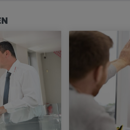
rn und sie den
dnen.
EN
 _vis_opt_s,
ok,
_ds, _uetvid,
,
6Y5HELXX,
KEjaiD3g,
e_consent_v3