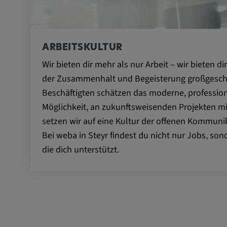
Anbieter:
matterport.com
Zweck:
Diese Cookies werden von ei
eingebetteten Drittanbieter-Too
ARBEITSKULTUR
dienen der Analyse von
Benutzerinteraktionen, der Ver
Wir bieten dir mehr als nur Arbeit – wir bieten dir
Verhaltens auf verschiedenen
der Zusammenhalt und Begeisterung großgesch
und/oder der Bereitstellung per
Beschäftigten schätzen das moderne, professio
Werbung.
Möglichkeit, an zukunftsweisenden Projekten mi
setzen wir auf eine Kultur der offenen Kommuni
Alle externe Medien
Bei weba in Steyr findest du nicht nur Jobs, so
die dich unterstützt.
Name:
Externe Medien
Zweck:
Alle Cookies der Kategorie "E
Statistik