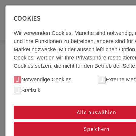
SEITENBEREICHE:
Zur Top Navigation springen [Alt+1]
Zur Hauptnavigation sp
COOKIES
WERKZEUGBA
Wir verwenden Cookies. Manche sind notwendig, 
und ihre Funktionen zu betreiben, andere sind für s
Marketingzwecke. Mit der ausschließlichen Optio
Karriere
Cookies" werden wir Ihre Privatsphäre respektiere
Cookies setzen, die nicht für den Betrieb der Seit
KARRIERE UND JOBS 
Notwendige Cookies
Externe Med
Entdecke spannende Karrieremöglichkeiten bei web
Statistik
Umformtechnik und industrielle Fertigungslösunge
Sonderschutzfahrzeugbau und weitere anspruchsvol
Alle auswählen
An unseren Standorten arbeitest du an zukunftswe
Wir fördern Eigenverantwortung, Innovation, Wertsc
Speichern