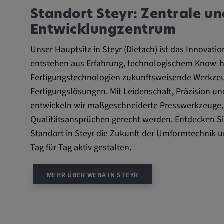
Statistik Cookies sammeln anonyme Informatio
Standort Steyr: Zentrale u
Nutzerverhalten. Diese Informationen helfen uns
Entwicklungzentrum
unserer Nutzer auf unserer Webseite besser zu 
Unser Hauptsitz in Steyr (Dietach) ist das Innovat
entstehen aus Erfahrung, technologischem Know
_pk_id.*, _pk_ses.*
Fertigungstechnologien zukunftsweisende Werkze
Name:
_pk_id.*, _pk_ses.*
Fertigungslösungen. Mit Leidenschaft, Präzision un
entwickeln wir maßgeschneiderte Presswerkzeuge,
Anbieter:
Google LLC
Qualitätsansprüchen gerecht werden. Entdecken Si
Zweck:
Diese Cookies werden genutzt
Standort in Steyr die Zukunft der Umformtechnik un
Verhalten der Besucher auf de
Tag für Tag aktiv gestalten.
festzuhalten.
Cookie Laufzeit:
13 Monate, 30 Minuten
MEHR ÜBER WEBA IN STEYR