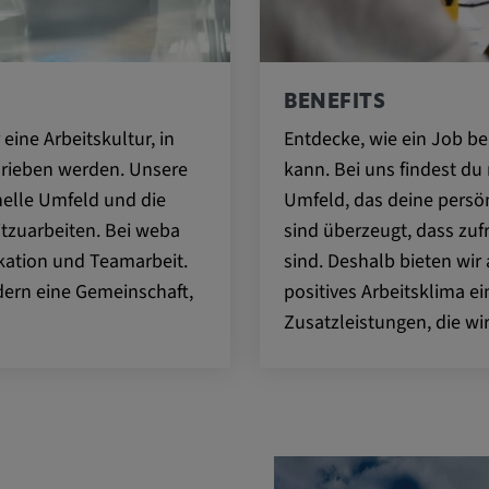
nem
l gesetzt und
BENEFITS
folgung des
 eine Arbeitskultur, in
Entdecke, wie ein Job be
 Websites
rieben werden. Unsere
kann. Bei uns findest du 
sonalisierter
nelle Umfeld und die
Umfeld, das deine persön
tzuarbeiten. Bei weba
sind überzeugt, dass zuf
kation und Teamarbeit.
sind. Deshalb bieten wir 
ndern eine Gemeinschaft,
positives Arbeitsklima ei
Zusatzleistungen, die wi
xterne Medien"