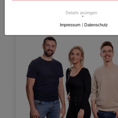
Gestalte deine berufliche Zukunft mit uns und wer
Details anzeigen
KARRIEREWEG & JOBS IN
Impressum
|
Datenschutz
Notwendige Cookies
Notwendige Cookies ermöglichen grundlegende
und sind für die einwandfreie Funktion der Websi
Notwendige Cookies
Name:
cookie_consent
Zweck:
Dieses Cookie speichert die
benutzerspezifischen Cookie-E
Cookie Laufzeit:
1 Jahr