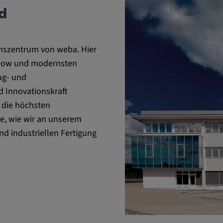
nen über das
nd
, das Verhalten
verstehen.
ionszentrum von weba. Hier
-how und modernsten
ug- und
d Innovationskraft
 die höchsten
e, wie wir an unserem
, um das
d industriellen Fertigung
r Website