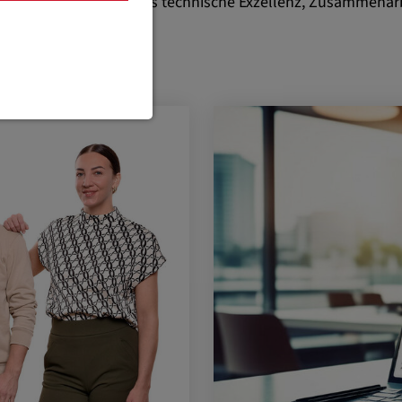
de Teil eines Teams, das technische Exzellenz, Zusammena
 STEYR
 Funktionen
te erforderlich.
instellungen