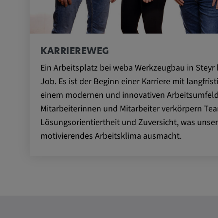
Externe Medien
Notwendig, um Inhalte von externen Medien-Pla
anzuzeigen.
KARRIEREWEG
Ein Arbeitsplatz bei weba Werkzeugbau in Steyr 
Google Maps
Job. Es ist der Beginn einer Karriere mit langfris
einem modernen und innovativen Arbeitsumfeld
Name:
DV, SOCS, NID, AEC, CONS
Mitarbeiterinnen und Mitarbeiter verkörpern Tea
Anbieter:
google.com
Lösungsorientiertheit und Zuversicht, was unser
motivierendes Arbeitsklima ausmacht.
Zweck:
Mit diesen Cookie werden die 
und sonstige Informationen de
Cookie Laufzeit:
3 Tage
Youtube