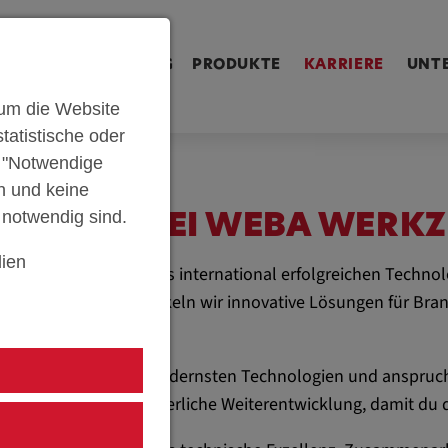
ringen [Alt+2]
Zum Inhalt springen [Alt+3]
Zum Kontakt spri
U
SERIENFERTIGUNG
PRODUKTE
KARRIERE
UNT
um die Website
tatistische oder
n "Notwendige
n und keine
e notwendig sind.
IN STEYR BEI WEBA WERK
ien
a und werde Teil eines international erfolgreichen Techn
n. Gemeinsam entwickeln wir innovative Lösungen für Bran
le Industriebereiche.
isenden Projekten, modernsten Technologien und anspruchsv
hätzung und kontinuierliche Weiterentwicklung, damit du de