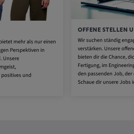
ttformen
OFFENE STELLEN U
Wir suchen ständig engag
bietet mehr als nur einen
verstärken. Unsere offe
tigen Perspektiven in
bieten dir die Chance, di
. Unsere
ENT, OGPC
Fertigung, im Engineeri
mgeist,
den passenden Job, der d
 positives und
Schaue dir unsere Jobs i
Präferenzen
s Nutzers