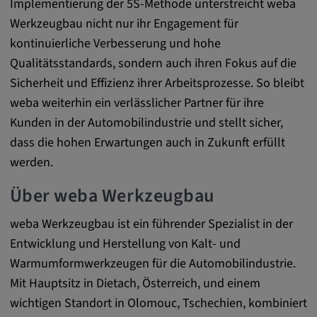
Implementierung der 5S-Methode unterstreicht weba
Alle Cookies der Kategorie "Externe
Medien"
Werkzeugbau nicht nur ihr Engagement für
kontinuierliche Verbesserung und hohe
Qualitätsstandards, sondern auch ihren Fokus auf die
Statistik
Sicherheit und Effizienz ihrer Arbeitsprozesse. So bleibt
weba weiterhin ein verlässlicher Partner für ihre
Statistik Cookies sammeln anonyme
Kunden in der Automobilindustrie und stellt sicher,
Informationen über das Nutzerverhalten.
dass die hohen Erwartungen auch in Zukunft erfüllt
Diese Informationen helfen uns, das
werden.
Verhalten unserer Nutzer auf unserer
Webseite besser zu verstehen.
Über weba Werkzeugbau
weba Werkzeugbau ist ein führender Spezialist in der
_pk_id.*, _pk_ses.*
Entwicklung und Herstellung von Kalt- und
Name:
Warmumformwerkzeugen für die Automobilindustrie.
_pk_id.*, _pk_ses.*
Mit Hauptsitz in Dietach, Österreich, und einem
wichtigen Standort in Olomouc, Tschechien, kombiniert
Anbieter: