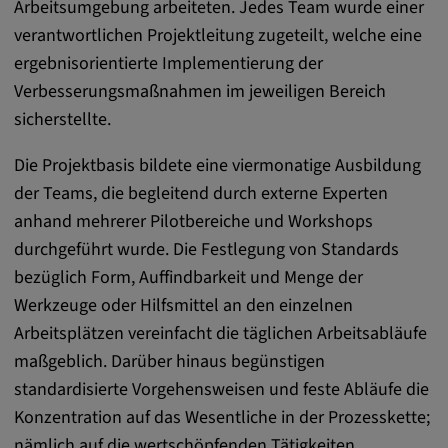
Arbeitsumgebung arbeiteten. Jedes Team wurde einer
zuzuordnen.
verantwortlichen Projektleitung zugeteilt, welche eine
Cookie Laufzeit:
ergebnisorientierte Implementierung der
1 Jahr
Verbesserungsmaßnahmen im jeweiligen Bereich
sicherstellte.
Vimeo
Die Projektbasis bildete eine viermonatige Ausbildung
der Teams, die begleitend durch externe Experten
Matterport
anhand mehrerer Pilotbereiche und Workshops
durchgeführt wurde. Die Festlegung von Standards
Name:
_mkto_trk, singular_device_id, _vis_opt_s,
bezüglich Form, Auffindbarkeit und Menge der
_gcl_au, FPAU, _rdt_uuid, _zitok,
Werkzeuge oder Hilfsmittel an den einzelnen
_vis_opt_exp_124_combi,
Arbeitsplätzen vereinfacht die täglichen Arbeitsabläufe
_vis_opt_exp_140_combi, _vwo_ds,
maßgeblich. Darüber hinaus begünstigen
_uetvid, ajs_anonymous_id, _vwo_uuid,
standardisierte Vorgehensweisen und feste Abläufe die
_vwo_uuid_v2, _ga, _ga_W66Y5HELXX,
_cfuvid, __q_state_oerwbSnkKEjaiD3g,
Konzentration auf das Wesentliche in der Prozesskette;
apple_analytics, _clck, cookie_consent_v3
nämlich auf die wertschöpfenden Tätigkeiten.