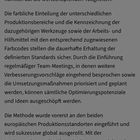
Anbieter:
Die farbliche Einteilung der unterschiedlichen
matterport.com
Produktionsbereiche und die Kennzeichnung der
Zweck:
dazugehörigen Werkzeuge sowie der Arbeits- und
Diese Cookies werden von einem
Hilfsmittel mit den entsprechend zugewiesenen
eingebetteten Drittanbieter-Tool gesetzt und
Farbcodes stellen die dauerhafte Erhaltung der
dienen der Analyse von
definierten Standards sicher. Durch die Einführung
Benutzerinteraktionen, der Verfolgung des
regelmäßiger Team-Meetings, in denen weitere
Verhaltens auf verschiedenen Websites
und/oder der Bereitstellung personalisierter
Verbesserungsvorschläge eingehend besprochen sowie
Werbung.
die Umsetzungsmaßnahmen priorisiert und geplant
werden, können sämtliche Optimierungspotenziale
Alle externe Medien
und Ideen ausgeschöpft werden.
Name:
Die Methode wurde vorerst an den beiden
Externe Medien
europäischen Produktionsstandorten eingeführt und
wird sukzessive global ausgerollt. Mit der
Zweck: