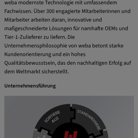
Google LLC
weba modernste Technologie mit umfassendem
Fachwissen. Über 300 engagierte Mitarbeiterinnen und
Zweck:
Mitarbeiter arbeiten daran, innovative und
Diese Cookies werden genutzt, um das
maßgeschneiderte Lösungen für namhafte OEMs und
Verhalten der Besucher auf der Website
festzuhalten.
Tier-1-Zulieferer zu liefern. Die
Unternehmensphilosophie von weba betont starke
Cookie Laufzeit:
Kundenorientierung und ein hohes
13 Monate, 30 Minuten
Qualitätsbewusstsein, das den nachhaltigen Erfolg auf
dem Weltmarkt sicherstellt.
Unternehmensführung