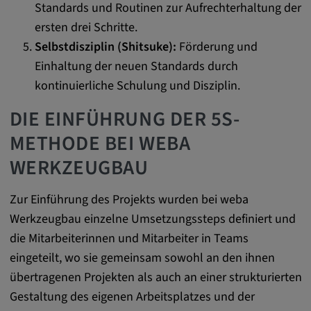
remote-fast-check-period, yt-remote-session-
Standards und Routinen zur Aufrechterhaltung der
app, yt-remote-session-name, IDE,
ersten drei Schritte.
LOGIN_INFO, PREF, LOGIN_INFO, PREF,
Selbstdisziplin (Shitsuke):
Förderung und
SEARCH_SAMESITE, OGPC, OTZ, NID,
Einhaltung der neuen Standards durch
1P_JAR, DSID, APISID, HSID, SSID, SID,
kontinuierliche Schulung und Disziplin.
SAPISID, SIDCC, yt-player-headers-
readable,
DIE EINFÜHRUNG DER 5S-
ytidb::LAST_RESULT_ENTRY_KEY, yt-
player-lv, yt-player-bandaid-host, yt-player-
METHODE BEI WEBA
bandwidth
WERKZEUGBAU
Anbieter:
youtube.com, google.com, doubleclick.net
Zur Einführung des Projekts wurden bei weba
Werkzeugbau einzelne Umsetzungssteps definiert und
Zweck:
die Mitarbeiterinnen und Mitarbeiter in Teams
VISITOR_INFO1_LIVE wird genutzt, um
Probleme mit dem Dienst zu erkennen und
eingeteilt, wo sie gemeinsam sowohl an den ihnen
zu beheben. YSC wird von YouTube
übertragenen Projekten als auch an einer strukturierten
verwendet, um Nutzereingaben zu speichern
Gestaltung des eigenen Arbeitsplatzes und der
und sie den Aktionen eines Nutzers