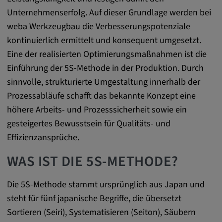
Name:
Unternehmenserfolg. Auf dieser Grundlage werden bei
cookie_consent
weba Werkzeugbau die Verbesserungspotenziale
Zweck:
kontinuierlich ermittelt und konsequent umgesetzt.
Dieses Cookie speichert die
Eine der realisierten Optimierungsmaßnahmen ist die
benutzerspezifischen Cookie-Einstellungen
Einführung der 5S-Methode in der Produktion. Durch
Cookie Laufzeit:
sinnvolle, strukturierte Umgestaltung innerhalb der
1 Jahr
Prozessabläufe schafft das bekannte Konzept eine
höhere Arbeits- und Prozesssicherheit sowie ein
gesteigertes Bewusstsein für Qualitäts- und
Externe Medien
Effizienzansprüche.
Notwendig, um Inhalte von externen Medien-
WAS IST DIE 5S-METHODE?
Plattformen anzuzeigen.
Die 5S-Methode stammt ursprünglich aus Japan und
Google Maps
steht für fünf japanische Begriffe, die übersetzt
Sortieren (Seiri), Systematisieren (Seiton), Säubern
Name: