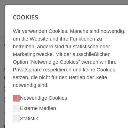
SEITENBEREICHE:
Zur Top Navigation springen [Alt+1]
Zur Hauptnavigation sp
COOKIES
Wir verwenden Cookies. Manche sind notwendig,
um die Website und ihre Funktionen zu
Newsroom
Neuigkeiten
betreiben, andere sind für statistische oder
5S bei weba: Mehr Ordnung und Sicherheit in 5 Schritten
Marketingzwecke. Mit der ausschließlichen
Option "Notwendige Cookies" werden wir Ihre
5S BEI WEBA: MEHR
Privatsphäre respektieren und keine Cookies
ORDNUNG UND
setzen, die nicht für den Betrieb der Seite
notwendig sind.
SICHERHEIT IN 5
Notwendige Cookies
SCHRITTEN
Externe Medien
17. Mai 2017
Statistik
Dietach, Österreich - Die Automobilindustrie ist für