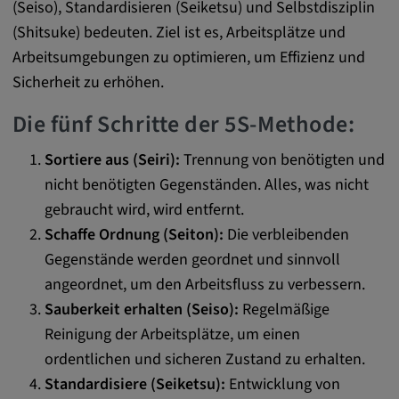
(Seiso), Standardisieren (Seiketsu) und Selbstdisziplin
DV, SOCS, NID, AEC, CONSENT, OGPC
(Shitsuke) bedeuten. Ziel ist es, Arbeitsplätze und
Anbieter:
Arbeitsumgebungen zu optimieren, um Effizienz und
google.com
Sicherheit zu erhöhen.
Zweck:
Die fünf Schritte der 5S-Methode:
Mit diesen Cookie werden die Präferenzen
und sonstige Informationen des Nutzers
Sortiere aus (Seiri):
Trennung von benötigten und
nicht benötigten Gegenständen. Alles, was nicht
Cookie Laufzeit:
gebraucht wird, wird entfernt.
3 Tage
Schaffe Ordnung (Seiton):
Die verbleibenden
Gegenstände werden geordnet und sinnvoll
Youtube
angeordnet, um den Arbeitsfluss zu verbessern.
Name:
Sauberkeit erhalten (Seiso):
Regelmäßige
VISITOR_INFO1_LIVE, YSC, CONSENT,
Reinigung der Arbeitsplätze, um einen
yt.innertube::nextId, yt.innertube::requests,
ordentlichen und sicheren Zustand zu erhalten.
yt-remote-cast-installed, yt-remote-
Standardisiere (Seiketsu):
Entwicklung von
connected-devices, yt-remote-device-id, yt-