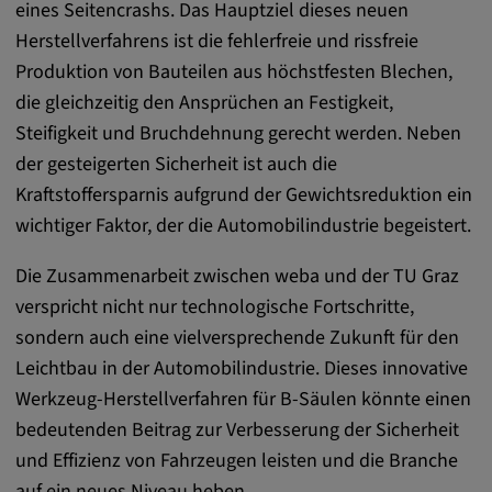
eines Seitencrashs. Das Hauptziel dieses neuen
remote-fast-check-period, yt-remote-session-
app, yt-remote-session-name, IDE,
Herstellverfahrens ist die fehlerfreie und rissfreie
LOGIN_INFO, PREF, LOGIN_INFO, PREF,
Produktion von Bauteilen aus höchstfesten Blechen,
SEARCH_SAMESITE, OGPC, OTZ, NID,
die gleichzeitig den Ansprüchen an Festigkeit,
1P_JAR, DSID, APISID, HSID, SSID, SID,
Steifigkeit und Bruchdehnung gerecht werden. Neben
SAPISID, SIDCC, yt-player-headers-
readable,
der gesteigerten Sicherheit ist auch die
ytidb::LAST_RESULT_ENTRY_KEY, yt-
Kraftstoffersparnis aufgrund der Gewichtsreduktion ein
player-lv, yt-player-bandaid-host, yt-player-
wichtiger Faktor, der die Automobilindustrie begeistert.
bandwidth
Die Zusammenarbeit zwischen weba und der TU Graz
Anbieter:
verspricht nicht nur technologische Fortschritte,
youtube.com, google.com, doubleclick.net
sondern auch eine vielversprechende Zukunft für den
Zweck:
Leichtbau in der Automobilindustrie. Dieses innovative
VISITOR_INFO1_LIVE wird genutzt, um
Werkzeug-Herstellverfahren für B-Säulen könnte einen
Probleme mit dem Dienst zu erkennen und
bedeutenden Beitrag zur Verbesserung der Sicherheit
zu beheben. YSC wird von YouTube
verwendet, um Nutzereingaben zu speichern
und Effizienz von Fahrzeugen leisten und die Branche
und sie den Aktionen eines Nutzers
auf ein neues Niveau heben.