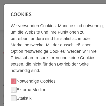
SEITENBEREICHE:
Zur Top Navigation springen [Alt+1]
Zur Hauptnavigation sp
COOKIES
Wir verwenden Cookies. Manche sind notwendig,
um die Website und ihre Funktionen zu
Newsroom
Neuigkeiten
betreiben, andere sind für statistische oder
weba Werkzeugbau revolutioniert Kaltumformung
Marketingzwecke. Mit der ausschließlichen
Option "Notwendige Cookies" werden wir Ihre
WEBA WERKZEUGBAU
Privatsphäre respektieren und keine Cookies
REVOLUTIONIERT
setzen, die nicht für den Betrieb der Seite
notwendig sind.
KALTUMFORMUNG
Notwendige Cookies
07. April 2008
Externe Medien
Dietach, Österreich - Ein Durchbruch in der
Statistik
Automobilindustrie steht bevor, und er trägt die