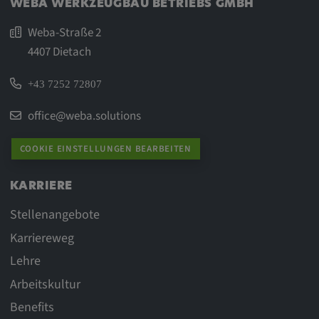
Google LLC
WEBA WERKZEUGBAU BETRIEBS GMBH
Weba-Straße 2
Zweck:
4407 Dietach
Diese Cookies werden genutzt, um das
Verhalten der Besucher auf der Website
festzuhalten.
+43 7252 72807
Cookie Laufzeit:
office@weba.solutions
13 Monate, 30 Minuten
COOKIE EINSTELLUNGEN BEARBEITEN
KARRIERE
Stellenangebote
Karriereweg
Lehre
Arbeitskultur
Benefits