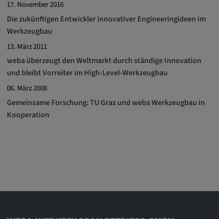
Alle Cookies der Kategorie "Externe
17. November 2016
Medien"
Die zukünftigen Entwickler innovativer Engineeringideen im
Werkzeugbau
13. März 2011
Statistik
weba überzeugt den Weltmarkt durch ständige Innovation
und bleibt Vorreiter im High-Level-Werkzeugbau
Statistik Cookies sammeln anonyme
06. März 2008
Informationen über das Nutzerverhalten.
Gemeinsame Forschung: TU Graz und weba Werkzeugbau in
Diese Informationen helfen uns, das
Kooperation
Verhalten unserer Nutzer auf unserer
Webseite besser zu verstehen.
_pk_id.*, _pk_ses.*
Name:
_pk_id.*, _pk_ses.*
Anbieter: