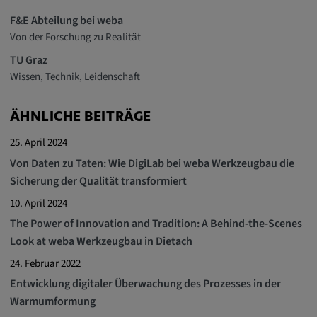
Anbieter:
F&E Abteilung bei weba
Von der Forschung zu Realität
matterport.com
TU Graz
Zweck:
Wissen, Technik, Leidenschaft
Diese Cookies werden von einem
eingebetteten Drittanbieter-Tool gesetzt und
dienen der Analyse von
ÄHNLICHE BEITRÄGE
Benutzerinteraktionen, der Verfolgung des
25. April 2024
Verhaltens auf verschiedenen Websites
Von Daten zu Taten: Wie DigiLab bei weba Werkzeugbau die
und/oder der Bereitstellung personalisierter
Sicherung der Qualität transformiert
Werbung.
10. April 2024
The Power of Innovation and Tradition: A Behind-the-Scenes
Alle externe Medien
Look at weba Werkzeugbau in Dietach
Name:
24. Februar 2022
Externe Medien
Entwicklung digitaler Überwachung des Prozesses in der
Warmumformung
Zweck: