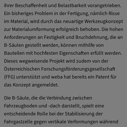
DV, SOCS, NID, AEC, CONSENT, OGPC
ihrer Beschaffenheit und Belastbarkeit vorangetrieben.
Ein bisheriges Problem in der Fertigung, nämlich Risse
Anbieter:
im Material, wird durch das neuartige Werkzeugkonzept
google.com
zur Materialumformung erfolgreich behoben. Die hohen
Zweck:
Anforderungen an Festigkeit und Bruchdehnung, die an
Mit diesen Cookie werden die Präferenzen
B-Säulen gestellt werden, können mithilfe von
und sonstige Informationen des Nutzers
Bauteilen mit hochfesten Eigenschaften erfüllt werden.
Cookie Laufzeit:
Dieses wegweisende Projekt wird zudem von der
3 Tage
Österreichischen Forschungsförderungsgesellschaft
(FFG) unterstützt und weba hat bereits ein Patent für
Youtube
das Konzept angemeldet.
Name:
Die B-Säule, die die Verbindung zwischen
VISITOR_INFO1_LIVE, YSC, CONSENT,
Fahrzeugboden und -dach darstellt, spielt eine
yt.innertube::nextId, yt.innertube::requests,
entscheidende Rolle bei der Stabilisierung der
yt-remote-cast-installed, yt-remote-
Fahrgastzelle gegen vertikale Verformungen während
connected-devices, yt-remote-device-id, yt-