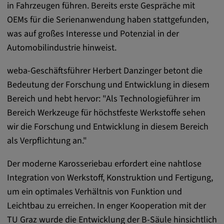
Name:
in Fahrzeugen führen. Bereits erste Gespräche mit
cookie_consent
OEMs für die Serienanwendung haben stattgefunden,
was auf großes Interesse und Potenzial in der
Zweck:
Automobilindustrie hinweist.
Dieses Cookie speichert die
benutzerspezifischen Cookie-Einstellungen
weba-Geschäftsführer Herbert Danzinger betont die
Cookie Laufzeit:
Bedeutung der Forschung und Entwicklung in diesem
1 Jahr
Bereich und hebt hervor: "Als Technologieführer im
Bereich Werkzeuge für höchstfeste Werkstoffe sehen
wir die Forschung und Entwicklung in diesem Bereich
Externe Medien
als Verpflichtung an."
Notwendig, um Inhalte von externen Medien-
Der moderne Karosseriebau erfordert eine nahtlose
Plattformen anzuzeigen.
Integration von Werkstoff, Konstruktion und Fertigung,
um ein optimales Verhältnis von Funktion und
Google Maps
Leichtbau zu erreichen. In enger Kooperation mit der
Name:
TU Graz wurde die Entwicklung der B-Säule hinsichtlich