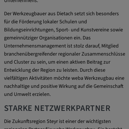
Unternehmens.
DV, SOCS, NID, AEC, CONSENT, OGPC
Der Werkzeugbauer aus Dietach setzt sich besonders
Anbieter:
für die Förderung lokaler Schulen und
google.com
Bildungseinrichtungen, Sport- und Kunstvereine sowie
Zweck:
gemeinnütziger Organisationen ein. Das
Mit diesen Cookie werden die Präferenzen
Unternehmensmanagement ist stolz darauf, Mitglied
und sonstige Informationen des Nutzers
branchenübergreifender regionaler Zusammenschlüsse
Cookie Laufzeit:
und Cluster zu sein, um einen aktiven Beitrag zur
3 Tage
Entwicklung der Region zu leisten. Durch diese
vielfältigen Aktivitäten möchte weba Werkzeugbau eine
Youtube
nachhaltige und positive Wirkung auf die Gemeinschaft
und Umwelt erzielen.
Name:
VISITOR_INFO1_LIVE, YSC, CONSENT,
STARKE NETZWERKPARTNER
yt.innertube::nextId, yt.innertube::requests,
yt-remote-cast-installed, yt-remote-
Die Zukunftsregion Steyr ist einer der wichtigsten
connected-devices, yt-remote-device-id, yt-