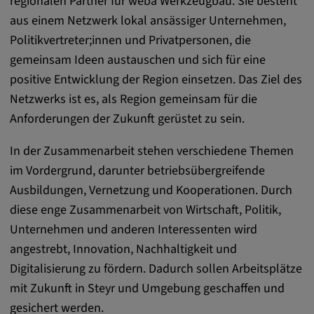
regionalen Partner für weba Werkzeugbau. Sie besteht
remote-fast-check-period, yt-remote-session-
aus einem Netzwerk lokal ansässiger Unternehmen,
app, yt-remote-session-name, IDE,
LOGIN_INFO, PREF, LOGIN_INFO, PREF,
Politikvertreter;innen und Privatpersonen, die
SEARCH_SAMESITE, OGPC, OTZ, NID,
gemeinsam Ideen austauschen und sich für eine
1P_JAR, DSID, APISID, HSID, SSID, SID,
positive Entwicklung der Region einsetzen. Das Ziel des
SAPISID, SIDCC, yt-player-headers-
Netzwerks ist es, als Region gemeinsam für die
readable,
Anforderungen der Zukunft gerüstet zu sein.
ytidb::LAST_RESULT_ENTRY_KEY, yt-
player-lv, yt-player-bandaid-host, yt-player-
In der Zusammenarbeit stehen verschiedene Themen
bandwidth
im Vordergrund, darunter betriebsübergreifende
Anbieter:
Ausbildungen, Vernetzung und Kooperationen. Durch
youtube.com, google.com, doubleclick.net
diese enge Zusammenarbeit von Wirtschaft, Politik,
Zweck:
Unternehmen und anderen Interessenten wird
VISITOR_INFO1_LIVE wird genutzt, um
angestrebt, Innovation, Nachhaltigkeit und
Probleme mit dem Dienst zu erkennen und
Digitalisierung zu fördern. Dadurch sollen Arbeitsplätze
zu beheben. YSC wird von YouTube
mit Zukunft in Steyr und Umgebung geschaffen und
verwendet, um Nutzereingaben zu speichern
und sie den Aktionen eines Nutzers
gesichert werden.