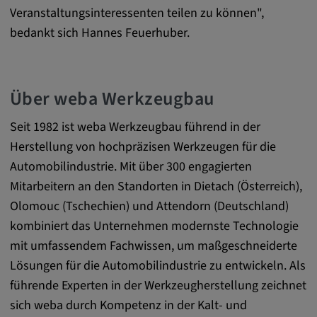
Google LLC
Veranstaltungsinteressenten teilen zu können",
bedankt sich Hannes Feuerhuber.
Zweck:
Diese Cookies werden genutzt, um das
Verhalten der Besucher auf der Website
festzuhalten.
Über weba Werkzeugbau
Cookie Laufzeit:
Seit 1982 ist weba Werkzeugbau führend in der
13 Monate, 30 Minuten
Herstellung von hochpräzisen Werkzeugen für die
Automobilindustrie. Mit über 300 engagierten
Mitarbeitern an den Standorten in Dietach (Österreich),
Olomouc (Tschechien) und Attendorn (Deutschland)
kombiniert das Unternehmen modernste Technologie
mit umfassendem Fachwissen, um maßgeschneiderte
Lösungen für die Automobilindustrie zu entwickeln. Als
führende Experten in der Werkzeugherstellung zeichnet
sich weba durch Kompetenz in der Kalt- und