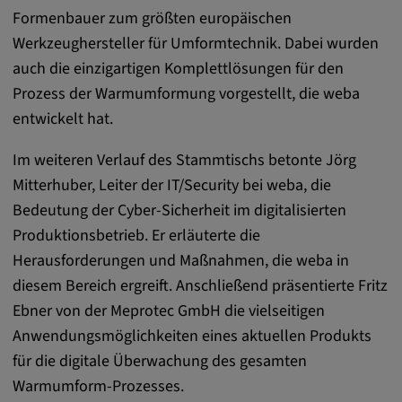
Formenbauer zum größten europäischen
Anbieter:
Werkzeughersteller für Umformtechnik. Dabei wurden
matterport.com
auch die einzigartigen Komplettlösungen für den
Zweck:
Prozess der Warmumformung vorgestellt, die weba
Diese Cookies werden von einem
entwickelt hat.
eingebetteten Drittanbieter-Tool gesetzt und
dienen der Analyse von
Im weiteren Verlauf des Stammtischs betonte Jörg
Benutzerinteraktionen, der Verfolgung des
Mitterhuber, Leiter der IT/Security bei weba, die
Verhaltens auf verschiedenen Websites
Bedeutung der Cyber-Sicherheit im digitalisierten
und/oder der Bereitstellung personalisierter
Werbung.
Produktionsbetrieb. Er erläuterte die
Herausforderungen und Maßnahmen, die weba in
diesem Bereich ergreift. Anschließend präsentierte Fritz
Alle externe Medien
Ebner von der Meprotec GmbH die vielseitigen
Name:
Anwendungsmöglichkeiten eines aktuellen Produkts
Externe Medien
für die digitale Überwachung des gesamten
Zweck:
Warmumform-Prozesses.