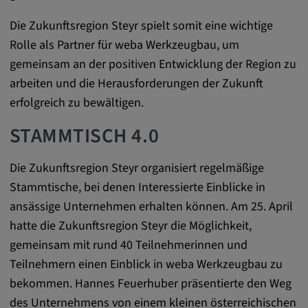
zuzuordnen.
Die Zukunftsregion Steyr spielt somit eine wichtige
Cookie Laufzeit:
Rolle als Partner für weba Werkzeugbau, um
1 Jahr
gemeinsam an der positiven Entwicklung der Region zu
arbeiten und die Herausforderungen der Zukunft
Vimeo
erfolgreich zu bewältigen.
STAMMTISCH 4.0
Matterport
Die Zukunftsregion Steyr organisiert regelmäßige
Name:
Stammtische, bei denen Interessierte Einblicke in
_mkto_trk, singular_device_id, _vis_opt_s,
_gcl_au, FPAU, _rdt_uuid, _zitok,
ansässige Unternehmen erhalten können. Am 25. April
_vis_opt_exp_124_combi,
hatte die Zukunftsregion Steyr die Möglichkeit,
_vis_opt_exp_140_combi, _vwo_ds,
gemeinsam mit rund 40 Teilnehmerinnen und
_uetvid, ajs_anonymous_id, _vwo_uuid,
Teilnehmern einen Einblick in weba Werkzeugbau zu
_vwo_uuid_v2, _ga, _ga_W66Y5HELXX,
bekommen. Hannes Feuerhuber präsentierte den Weg
_cfuvid, __q_state_oerwbSnkKEjaiD3g,
apple_analytics, _clck, cookie_consent_v3
des Unternehmens von einem kleinen österreichischen