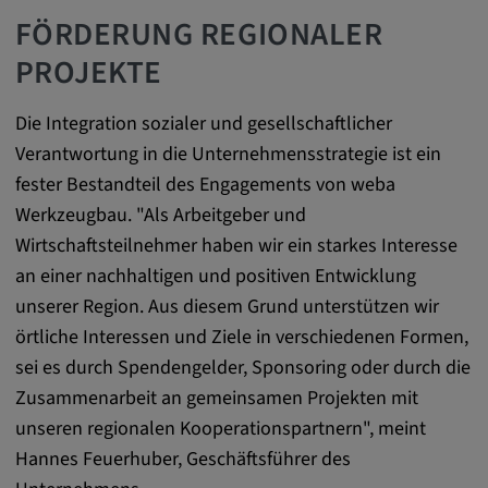
Name:
FÖRDERUNG REGIONALER
cookie_consent
PROJEKTE
Zweck:
Dieses Cookie speichert die
Die Integration sozialer und gesellschaftlicher
benutzerspezifischen Cookie-Einstellungen
Verantwortung in die Unternehmensstrategie ist ein
Cookie Laufzeit:
fester Bestandteil des Engagements von weba
1 Jahr
Werkzeugbau. "Als Arbeitgeber und
Wirtschaftsteilnehmer haben wir ein starkes Interesse
an einer nachhaltigen und positiven Entwicklung
Externe Medien
unserer Region. Aus diesem Grund unterstützen wir
örtliche Interessen und Ziele in verschiedenen Formen,
Notwendig, um Inhalte von externen Medien-
sei es durch Spendengelder, Sponsoring oder durch die
Plattformen anzuzeigen.
Zusammenarbeit an gemeinsamen Projekten mit
unseren regionalen Kooperationspartnern", meint
Google Maps
Hannes Feuerhuber, Geschäftsführer des
Name: