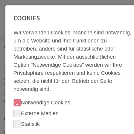
SEITENBEREICHE:
Zur Top Navigation springen [Alt+1]
Zur Hauptnavigation sp
COOKIES
Wir verwenden Cookies. Manche sind notwendig,
um die Website und ihre Funktionen zu
Newsroom
Neuigkeiten
betreiben, andere sind für statistische oder
Netzwerk Zukunftsregion Steyr bei weba Werkzeugbau
Marketingzwecke. Mit der ausschließlichen
Option "Notwendige Cookies" werden wir Ihre
NETZWERK
Privatsphäre respektieren und keine Cookies
ZUKUNFTSREGION
setzen, die nicht für den Betrieb der Seite
notwendig sind.
STEYR BEI WEBA
Notwendige Cookies
WERKZEUGBAU
Externe Medien
02. Mai 2022
Statistik
Dietach, Österreich - Beim Stammtisch 4.0 der