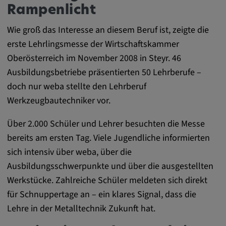
DV, SOCS, NID, AEC, CONSENT, OGPC
Rampenlicht
Anbieter:
Wie groß das Interesse an diesem Beruf ist, zeigte die
google.com
erste Lehrlingsmesse der Wirtschaftskammer
Oberösterreich im November 2008 in Steyr. 46
Zweck:
Ausbildungsbetriebe präsentierten 50 Lehrberufe –
Mit diesen Cookie werden die Präferenzen
und sonstige Informationen des Nutzers
doch nur weba stellte den Lehrberuf
Werkzeugbautechniker vor.
Cookie Laufzeit:
3 Tage
Über 2.000 Schüler und Lehrer besuchten die Messe
bereits am ersten Tag. Viele Jugendliche informierten
Youtube
sich intensiv über weba, über die
Ausbildungsschwerpunkte und über die ausgestellten
Name:
Werkstücke. Zahlreiche Schüler meldeten sich direkt
VISITOR_INFO1_LIVE, YSC, CONSENT,
für Schnuppertage an – ein klares Signal, dass die
yt.innertube::nextId, yt.innertube::requests,
yt-remote-cast-installed, yt-remote-
Lehre in der Metalltechnik Zukunft hat.
connected-devices, yt-remote-device-id, yt-