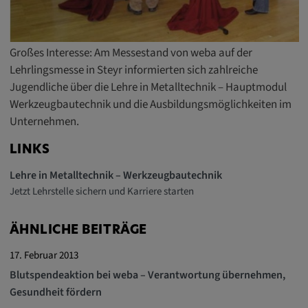
Alle Cookies der Kategorie "Externe
Medien"
Großes Interesse: Am Messestand von weba auf der
Lehrlingsmesse in Steyr informierten sich zahlreiche
Statistik
Jugendliche über die Lehre in Metalltechnik – Hauptmodul
Werkzeugbautechnik und die Ausbildungsmöglichkeiten im
Statistik Cookies sammeln anonyme
Unternehmen.
Informationen über das Nutzerverhalten.
Diese Informationen helfen uns, das
LINKS
Verhalten unserer Nutzer auf unserer
Lehre in Metalltechnik – Werkzeugbautechnik
Webseite besser zu verstehen.
Jetzt Lehrstelle sichern und Karriere starten
_pk_id.*, _pk_ses.*
ÄHNLICHE BEITRÄGE
Name:
17. Februar 2013
_pk_id.*, _pk_ses.*
Blutspendeaktion bei weba – Verantwortung übernehmen,
Gesundheit fördern
Anbieter: