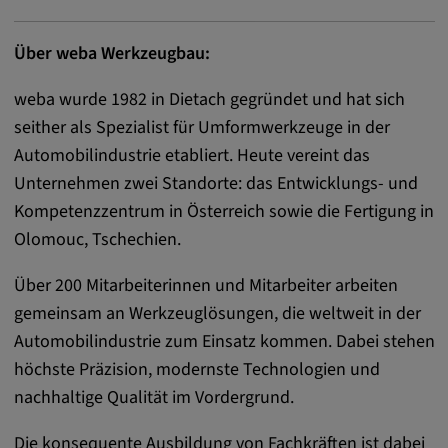
zuzuordnen.
Über weba Werkzeugbau:
Cookie Laufzeit:
1 Jahr
weba wurde 1982 in Dietach gegründet und hat sich
seither als Spezialist für Umformwerkzeuge in der
Vimeo
Automobilindustrie etabliert. Heute vereint das
Unternehmen zwei Standorte: das Entwicklungs- und
Matterport
Kompetenzzentrum in Österreich sowie die Fertigung in
Olomouc, Tschechien.
Name:
_mkto_trk, singular_device_id, _vis_opt_s,
Über 200 Mitarbeiterinnen und Mitarbeiter arbeiten
_gcl_au, FPAU, _rdt_uuid, _zitok,
gemeinsam an Werkzeuglösungen, die weltweit in der
_vis_opt_exp_124_combi,
Automobilindustrie zum Einsatz kommen. Dabei stehen
_vis_opt_exp_140_combi, _vwo_ds,
_uetvid, ajs_anonymous_id, _vwo_uuid,
höchste Präzision, modernste Technologien und
_vwo_uuid_v2, _ga, _ga_W66Y5HELXX,
nachhaltige Qualität im Vordergrund.
_cfuvid, __q_state_oerwbSnkKEjaiD3g,
apple_analytics, _clck, cookie_consent_v3
Die konsequente Ausbildung von Fachkräften ist dabei