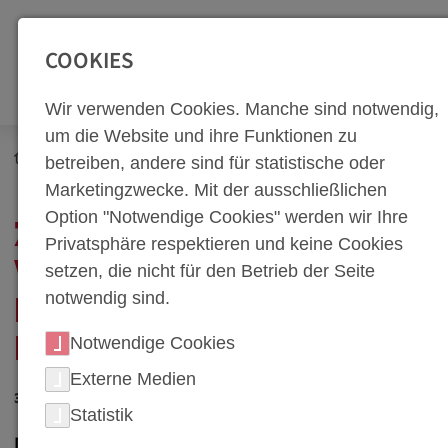
SEITENBEREICHE:
Zur Top Navigation springen [Alt+1]
Zur Hauptnavigation sp
COOKIES
Wir verwenden Cookies. Manche sind notwendig,
um die Website und ihre Funktionen zu
Newsroom
Neuigkeiten
betreiben, andere sind für statistische oder
Zukunft braucht Werkzeug: Lehrlingsausbildung bei weba
Marketingzwecke. Mit der ausschließlichen
Option "Notwendige Cookies" werden wir Ihre
ZUKUNFT BRAUCHT
Privatsphäre respektieren und keine Cookies
WERKZEUG:
setzen, die nicht für den Betrieb der Seite
notwendig sind.
LEHRLINGSAUSBILDUNG
Notwendige Cookies
BEI WEBA
Externe Medien
30. November 2008
Statistik
Die Automobilbranche steht mitten im Wandel.