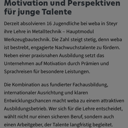
remote-fast-check-period, yt-remote-session-
Motivation und Perspektiven
app, yt-remote-session-name, IDE,
für junge Talente
LOGIN_INFO, PREF, LOGIN_INFO, PREF,
SEARCH_SAMESITE, OGPC, OTZ, NID,
Derzeit absolvieren 16 Jugendliche bei weba in Steyr
1P_JAR, DSID, APISID, HSID, SSID, SID,
ihre Lehre in Metalltechnik – Hauptmodul
SAPISID, SIDCC, yt-player-headers-
Werkzeugbautechnik. Die Zahl steigt stetig, denn weba
readable,
ist bestrebt, engagierte Nachwuchstalente zu fördern.
ytidb::LAST_RESULT_ENTRY_KEY, yt-
Neben einer praxisnahen Ausbildung setzt das
player-lv, yt-player-bandaid-host, yt-player-
bandwidth
Unternehmen auf Motivation durch Prämien und
Sprachreisen für besondere Leistungen.
Anbieter:
youtube.com, google.com, doubleclick.net
Die Kombination aus fundierter Fachausbildung,
Zweck:
internationaler Ausrichtung und klaren
VISITOR_INFO1_LIVE wird genutzt, um
Entwicklungschancen macht weba zu einem attraktiven
Probleme mit dem Dienst zu erkennen und
Ausbildungsbetrieb. Wer sich für die Lehre entscheidet,
zu beheben. YSC wird von YouTube
wählt nicht nur einen sicheren Beruf, sondern auch
verwendet, um Nutzereingaben zu speichern
einen Arbeitgeber, der Talente langfristig begleitet.
und sie den Aktionen eines Nutzers