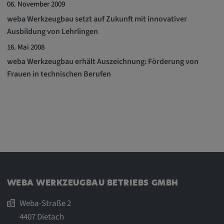
Google LLC
06. November 2009
weba Werkzeugbau setzt auf Zukunft mit innovativer
Zweck:
Ausbildung von Lehrlingen
Diese Cookies werden genutzt, um das
16. Mai 2008
Verhalten der Besucher auf der Website
festzuhalten.
weba Werkzeugbau erhält Auszeichnung: Förderung von
Frauen in technischen Berufen
Cookie Laufzeit:
13 Monate, 30 Minuten
WEBA WERKZEUGBAU BETRIEBS GMBH
Weba-Straße 2
4407 Dietach