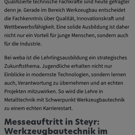
Qualifizierte technische Fachkräfte sind heute gefragter
Name:
cookie_consent
denn je. Gerade im Bereich Werkzeugbau entscheidet
die Fachkenntnis über Qualität, Innovationskraft und
Zweck:
Wettbewerbsfähigkeit. Eine solide Ausbildung ist daher
Dieses Cookie speichert die
nicht nur ein Vorteil für junge Menschen, sondern auch
benutzerspezifischen Cookie-Einstellungen
für die Industrie.
Cookie Laufzeit:
1 Jahr
Bei weba ist die Lehrlingsausbildung ein strategisches
Zukunftsthema. Jugendliche erhalten nicht nur
Einblicke in modernste Technologien, sondern lernen
Externe Medien
auch, Verantwortung zu übernehmen und an echten
Projekten mitzuwirken. So wird die Lehre in
Notwendig, um Inhalte von externen Medien-
Metalltechnik mit Schwerpunkt Werkzeugbautechnik
Plattformen anzuzeigen.
zu einem echten Karrierestart.
Google Maps
Messeauftritt in Steyr:
Werkzeugbautechnik im
Name: