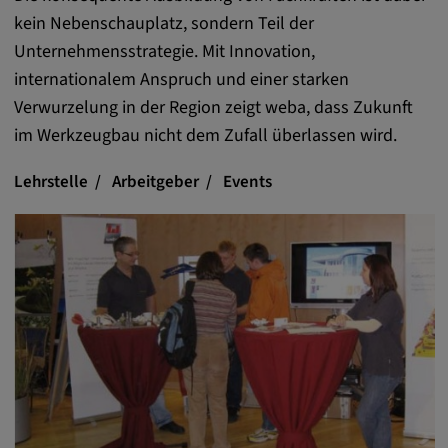
kein Nebenschauplatz, sondern Teil der
Anbieter:
Unternehmensstrategie. Mit Innovation,
matterport.com
internationalem Anspruch und einer starken
Zweck:
Verwurzelung in der Region zeigt weba, dass Zukunft
Diese Cookies werden von einem
im Werkzeugbau nicht dem Zufall überlassen wird.
eingebetteten Drittanbieter-Tool gesetzt und
dienen der Analyse von
Lehrstelle
Arbeitgeber
Events
Benutzerinteraktionen, der Verfolgung des
Verhaltens auf verschiedenen Websites
und/oder der Bereitstellung personalisierter
Werbung.
Alle externe Medien
Name:
Externe Medien
Zweck: