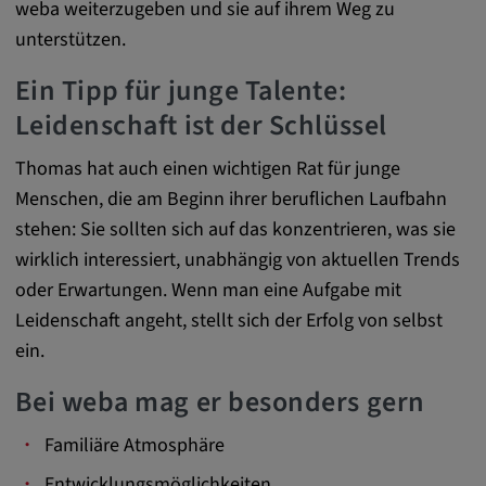
Google LLC
weba weiterzugeben und sie auf ihrem Weg zu
unterstützen.
Zweck:
Diese Cookies werden genutzt, um das
Ein Tipp für junge Talente:
Verhalten der Besucher auf der Website
Leidenschaft ist der Schlüssel
festzuhalten.
Thomas hat auch einen wichtigen Rat für junge
Cookie Laufzeit:
Menschen, die am Beginn ihrer beruflichen Laufbahn
13 Monate, 30 Minuten
stehen: Sie sollten sich auf das konzentrieren, was sie
wirklich interessiert, unabhängig von aktuellen Trends
oder Erwartungen. Wenn man eine Aufgabe mit
Leidenschaft angeht, stellt sich der Erfolg von selbst
ein.
Bei weba mag er besonders gern
Familiäre Atmosphäre
Entwicklungsmöglichkeiten