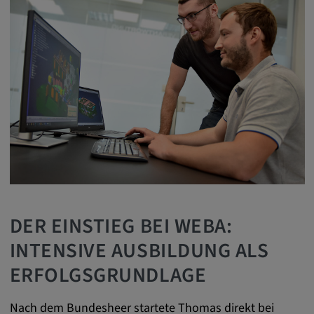
Name:
cookie_consent
Zweck:
Dieses Cookie speichert die
benutzerspezifischen Cookie-Einstellungen
Cookie Laufzeit:
1 Jahr
Externe Medien
Notwendig, um Inhalte von externen Medien-
DER EINSTIEG BEI WEBA:
Plattformen anzuzeigen.
INTENSIVE AUSBILDUNG ALS
ERFOLGSGRUNDLAGE
Google Maps
Nach dem Bundesheer startete Thomas direkt bei
Name: