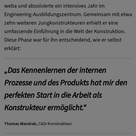
DV, SOCS, NID, AEC, CONSENT, OGPC
weba und absolvierte ein intensives Jahr im
Engineering-Ausbildungszentrum. Gemeinsam mit etwa
Anbieter:
zehn weiteren Jungkonstrukteuren erhielt er eine
google.com
umfassende Einführung in die Welt der Konstruktion.
Zweck:
Diese Phase war für ihn entscheidend, wie er selbst
Mit diesen Cookie werden die Präferenzen
erklärt:
und sonstige Informationen des Nutzers
Cookie Laufzeit:
„Das Kennenlernen der internen
3 Tage
Prozesse und des Produkts hat mir den
Youtube
perfekten Start in die Arbeit als
Name:
Konstrukteur ermöglicht.“
VISITOR_INFO1_LIVE, YSC, CONSENT,
yt.innertube::nextId, yt.innertube::requests,
Thomas Wandrak,
yt-remote-cast-installed, yt-remote-
CAD-Konstrukteur
connected-devices, yt-remote-device-id, yt-