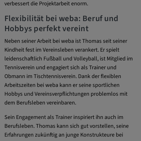
Alle Cookies der Kategorie "Externe
verbessert die Projektarbeit enorm.
Medien"
Flexibilität bei weba: Beruf und
Hobbys perfekt vereint
Statistik
Neben seiner Arbeit bei weba ist Thomas seit seiner
Kindheit fest im Vereinsleben verankert. Er spielt
Statistik Cookies sammeln anonyme
leidenschaftlich Fußball und Volleyball, ist Mitglied im
Informationen über das Nutzerverhalten.
Diese Informationen helfen uns, das
Tennisverein und engagiert sich als Trainer und
Verhalten unserer Nutzer auf unserer
Obmann im Tischtennisverein. Dank der flexiblen
Webseite besser zu verstehen.
Arbeitszeiten bei weba kann er seine sportlichen
Hobbys und Vereinsverpflichtungen problemlos mit
_pk_id.*, _pk_ses.*
dem Berufsleben vereinbaren.
Name:
Sein Engagement als Trainer inspiriert ihn auch im
_pk_id.*, _pk_ses.*
Berufsleben. Thomas kann sich gut vorstellen, seine
Erfahrungen zukünftig an junge Konstrukteure bei
Anbieter: