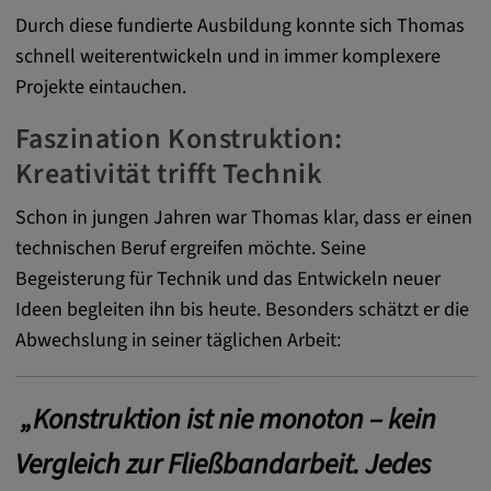
remote-fast-check-period, yt-remote-session-
Durch diese fundierte Ausbildung konnte sich Thomas
app, yt-remote-session-name, IDE,
schnell weiterentwickeln und in immer komplexere
LOGIN_INFO, PREF, LOGIN_INFO, PREF,
Projekte eintauchen.
SEARCH_SAMESITE, OGPC, OTZ, NID,
1P_JAR, DSID, APISID, HSID, SSID, SID,
Faszination Konstruktion:
SAPISID, SIDCC, yt-player-headers-
readable,
Kreativität trifft Technik
ytidb::LAST_RESULT_ENTRY_KEY, yt-
player-lv, yt-player-bandaid-host, yt-player-
Schon in jungen Jahren war Thomas klar, dass er einen
bandwidth
technischen Beruf ergreifen möchte. Seine
Begeisterung für Technik und das Entwickeln neuer
Anbieter:
Ideen begleiten ihn bis heute. Besonders schätzt er die
youtube.com, google.com, doubleclick.net
Abwechslung in seiner täglichen Arbeit:
Zweck:
VISITOR_INFO1_LIVE wird genutzt, um
Probleme mit dem Dienst zu erkennen und
„Konstruktion ist nie monoton – kein
zu beheben. YSC wird von YouTube
verwendet, um Nutzereingaben zu speichern
Vergleich zur Fließbandarbeit. Jedes
und sie den Aktionen eines Nutzers