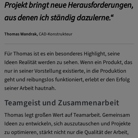
Projekt bringt neue Herausforderungen,
zuzuordnen.
aus denen ich ständig dazulerne.“
Cookie Laufzeit:
1 Jahr
Thomas Wandrak,
CAD-Konstrukteur
Vimeo
Für Thomas ist es ein besonderes Highlight, seine
Ideen Realität werden zu sehen. Wenn ein Produkt, das
Matterport
nur in seiner Vorstellung existierte, in die Produktion
Name:
geht und reibungslos funktioniert, erlebt er den Erfolg
_mkto_trk, singular_device_id, _vis_opt_s,
seiner Arbeit hautnah.
_gcl_au, FPAU, _rdt_uuid, _zitok,
_vis_opt_exp_124_combi,
Teamgeist und Zusammenarbeit
_vis_opt_exp_140_combi, _vwo_ds,
_uetvid, ajs_anonymous_id, _vwo_uuid,
Thomas legt großen Wert auf Teamarbeit. Gemeinsam
_vwo_uuid_v2, _ga, _ga_W66Y5HELXX,
Ideen zu entwickeln, sich auszutauschen und Projekte
_cfuvid, __q_state_oerwbSnkKEjaiD3g,
zu optimieren, stärkt nicht nur die Qualität der Arbeit,
apple_analytics, _clck, cookie_consent_v3