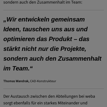
sondern auch den Zusammenhalt im Team:
Anbieter:
matterport.com
„Wir entwickeln gemeinsam
Zweck:
Ideen, tauschen uns aus und
Diese Cookies werden von einem
eingebetteten Drittanbieter-Tool gesetzt und
optimieren das Produkt – das
dienen der Analyse von
Benutzerinteraktionen, der Verfolgung des
stärkt nicht nur die Projekte,
Verhaltens auf verschiedenen Websites
und/oder der Bereitstellung personalisierter
sondern auch den Zusammenhalt
Werbung.
im Team.“
Alle externe Medien
Thomas Wandrak,
CAD-Konstrukteur
Name:
Externe Medien
Der Austausch zwischen den Abteilungen bei weba
Zweck:
sorgt ebenfalls für ein starkes Miteinander und