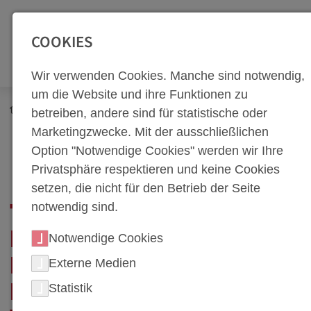
SEITENBEREICHE:
Zur Top Navigation springen [Alt+1]
Zur Hauptnavigation sp
COOKIES
Wir verwenden Cookies. Manche sind notwendig,
um die Website und ihre Funktionen zu
Newsroom
Corporate Blog
betreiben, andere sind für statistische oder
Arbeitswelt & Menschen
Marketingzwecke. Mit der ausschließlichen
Technik mit Leidenschaft: Ein Blick hinter die Kulissen mit
Option "Notwendige Cookies" werden wir Ihre
Thomas Wandrak, CAD-Konstrukteur bei weba
Privatsphäre respektieren und keine Cookies
setzen, die nicht für den Betrieb der Seite
notwendig sind.
TECHNIK MIT
LEIDENSCHAFT: EIN
Notwendige Cookies
Externe Medien
BLICK HINTER DIE
Statistik
KULISSEN MIT THOMAS