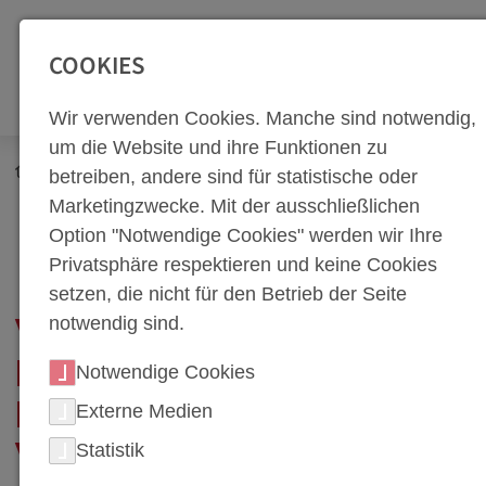
SEITENBEREICHE:
Zur Top Navigation springen [Alt+1]
Zur Hauptnavigation sp
COOKIES
Wir verwenden Cookies. Manche sind notwendig,
um die Website und ihre Funktionen zu
Newsroom
Corporate Blog
betreiben, andere sind für statistische oder
Arbeitswelt & Menschen
Marketingzwecke. Mit der ausschließlichen
Vom Lehrling zum Projektmanager – Die Erfolgsstory von
Option "Notwendige Cookies" werden wir Ihre
Michal Skácel
Privatsphäre respektieren und keine Cookies
setzen, die nicht für den Betrieb der Seite
notwendig sind.
VOM LEHRLING ZUM
PROJEKTMANAGER –
Notwendige Cookies
Externe Medien
DIE ERFOLGSSTORY
Statistik
VON MICHAL SKÁCEL