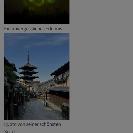
DV, SOCS, NID, AEC, CONSENT, OGPC
Anbieter:
google.com
Ein unvergessliches Erlebnis
Zweck:
Mit diesen Cookie werden die Präferenzen
und sonstige Informationen des Nutzers
Cookie Laufzeit:
3 Tage
Youtube
Name:
VISITOR_INFO1_LIVE, YSC, CONSENT,
yt.innertube::nextId, yt.innertube::requests,
yt-remote-cast-installed, yt-remote-
Kyoto von seiner schönsten
connected-devices, yt-remote-device-id, yt-
Seite