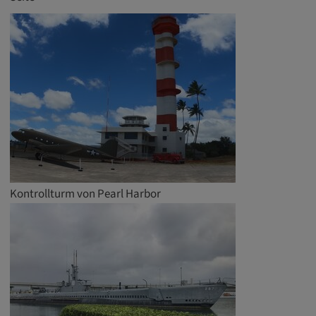
remote-fast-check-period, yt-remote-session-
app, yt-remote-session-name, IDE,
LOGIN_INFO, PREF, LOGIN_INFO, PREF,
SEARCH_SAMESITE, OGPC, OTZ, NID,
1P_JAR, DSID, APISID, HSID, SSID, SID,
SAPISID, SIDCC, yt-player-headers-
readable,
ytidb::LAST_RESULT_ENTRY_KEY, yt-
player-lv, yt-player-bandaid-host, yt-player-
bandwidth
Anbieter:
Kontrollturm von Pearl Harbor
youtube.com, google.com, doubleclick.net
Zweck:
VISITOR_INFO1_LIVE wird genutzt, um
Probleme mit dem Dienst zu erkennen und
zu beheben. YSC wird von YouTube
verwendet, um Nutzereingaben zu speichern
und sie den Aktionen eines Nutzers