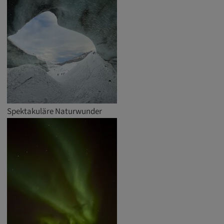
Name:
cookie_consent
Zweck:
Dieses Cookie speichert die
benutzerspezifischen Cookie-Einstellungen
Cookie Laufzeit:
1 Jahr
Spektakuläre Naturwunder
Externe Medien
Notwendig, um Inhalte von externen Medien-
Plattformen anzuzeigen.
Google Maps
Name: