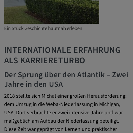
zuzuordnen.
Cookie Laufzeit:
1 Jahr
Ein Stück Geschichte hautnah erleben
Vimeo
INTERNATIONALE ERFAHRUNG
ALS KARRIERETURBO
Matterport
Der Sprung über den Atlantik – Zwei
Name:
_mkto_trk, singular_device_id, _vis_opt_s,
Jahre in den USA
_gcl_au, FPAU, _rdt_uuid, _zitok,
_vis_opt_exp_124_combi,
2018 stellte sich Michal einer großen Herausforderung:
_vis_opt_exp_140_combi, _vwo_ds,
dem Umzug in die Weba-Niederlassung in Michigan,
_uetvid, ajs_anonymous_id, _vwo_uuid,
USA. Dort verbrachte er zwei intensive Jahre und war
_vwo_uuid_v2, _ga, _ga_W66Y5HELXX,
maßgeblich am Aufbau der Niederlassung beteiligt.
_cfuvid, __q_state_oerwbSnkKEjaiD3g,
Diese Zeit war geprägt von Lernen und praktischer
apple_analytics, _clck, cookie_consent_v3