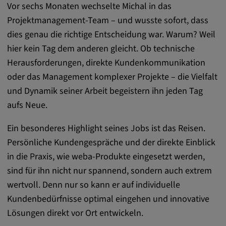
Alle Cookies der Kategorie "Externe
Vor sechs Monaten wechselte Michal in das
Medien"
Projektmanagement-Team – und wusste sofort, dass
dies genau die richtige Entscheidung war. Warum? Weil
hier kein Tag dem anderen gleicht. Ob technische
Statistik
Herausforderungen, direkte Kundenkommunikation
oder das Management komplexer Projekte – die Vielfalt
Statistik Cookies sammeln anonyme
und Dynamik seiner Arbeit begeistern ihn jeden Tag
Informationen über das Nutzerverhalten.
aufs Neue.
Diese Informationen helfen uns, das
Verhalten unserer Nutzer auf unserer
Ein besonderes Highlight seines Jobs ist das Reisen.
Webseite besser zu verstehen.
Persönliche Kundengespräche und der direkte Einblick
in die Praxis, wie weba-Produkte eingesetzt werden,
_pk_id.*, _pk_ses.*
sind für ihn nicht nur spannend, sondern auch extrem
Name:
wertvoll. Denn nur so kann er auf individuelle
_pk_id.*, _pk_ses.*
Kundenbedürfnisse optimal eingehen und innovative
Lösungen direkt vor Ort entwickeln.
Anbieter: