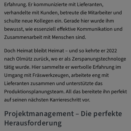
Erfahrung. Er kommunizierte mit Lieferanten,
Anbieter:
verhandelte mit Kunden, betreute die Mitarbeiter und
matterport.com
schulte neue Kollegen ein. Gerade hier wurde ihm
Zweck:
bewusst, wie essenziell effektive Kommunikation und
Diese Cookies werden von einem
Zusammenarbeit mit Menschen sind.
eingebetteten Drittanbieter-Tool gesetzt und
dienen der Analyse von
Doch Heimat bleibt Heimat – und so kehrte er 2022
Benutzerinteraktionen, der Verfolgung des
nach Olmütz zurück, wo er als Zerspanungstechnologe
Verhaltens auf verschiedenen Websites
tätig wurde. Hier sammelte er wertvolle Erfahrung im
und/oder der Bereitstellung personalisierter
Umgang mit Fräswerkzeugen, arbeitete eng mit
Werbung.
Lieferanten zusammen und unterstützte das
Produktionsplanungsteam. All das bereitete ihn perfekt
Alle externe Medien
auf seinen nächsten Karriereschritt vor.
Name:
Projektmanagement – Die perfekte
Externe Medien
Herausforderung
Zweck: