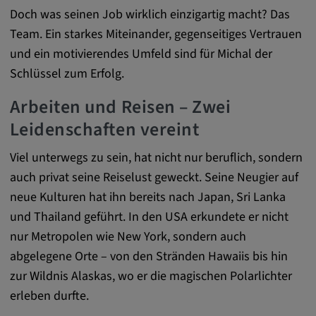
Google LLC
Doch was seinen Job wirklich einzigartig macht? Das
Zweck:
Team. Ein starkes Miteinander, gegenseitiges Vertrauen
Diese Cookies werden genutzt, um das
und ein motivierendes Umfeld sind für Michal der
Verhalten der Besucher auf der Website
Schlüssel zum Erfolg.
festzuhalten.
Arbeiten und Reisen – Zwei
Cookie Laufzeit:
Leidenschaften vereint
13 Monate, 30 Minuten
Viel unterwegs zu sein, hat nicht nur beruflich, sondern
auch privat seine Reiselust geweckt. Seine Neugier auf
neue Kulturen hat ihn bereits nach Japan, Sri Lanka
und Thailand geführt. In den USA erkundete er nicht
nur Metropolen wie New York, sondern auch
abgelegene Orte – von den Stränden Hawaiis bis hin
zur Wildnis Alaskas, wo er die magischen Polarlichter
erleben durfte.