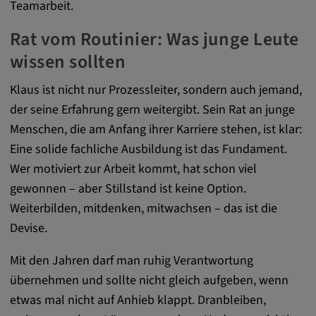
Alle Cookies der Kategorie "Externe
Teamarbeit.
Medien"
Rat vom Routinier: Was junge Leute
wissen sollten
Statistik
Klaus ist nicht nur Prozessleiter, sondern auch jemand,
der seine Erfahrung gern weitergibt. Sein Rat an junge
Statistik Cookies sammeln anonyme
Menschen, die am Anfang ihrer Karriere stehen, ist klar:
Informationen über das Nutzerverhalten.
Eine solide fachliche Ausbildung ist das Fundament.
Diese Informationen helfen uns, das
Wer motiviert zur Arbeit kommt, hat schon viel
Verhalten unserer Nutzer auf unserer
Webseite besser zu verstehen.
gewonnen – aber Stillstand ist keine Option.
Weiterbilden, mitdenken, mitwachsen – das ist die
_pk_id.*, _pk_ses.*
Devise.
Name:
Mit den Jahren darf man ruhig Verantwortung
_pk_id.*, _pk_ses.*
übernehmen und sollte nicht gleich aufgeben, wenn
etwas mal nicht auf Anhieb klappt. Dranbleiben,
Anbieter: