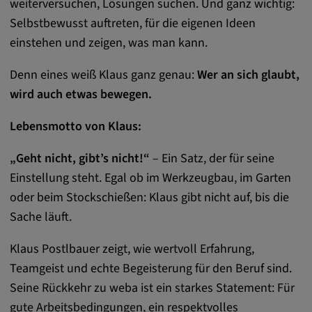
weiterversuchen, Lösungen suchen. Und ganz wichtig:
Google LLC
Selbstbewusst auftreten, für die eigenen Ideen
Zweck:
einstehen und zeigen, was man kann.
Diese Cookies werden genutzt, um das
Verhalten der Besucher auf der Website
Denn eines weiß Klaus ganz genau:
Wer an sich glaubt,
festzuhalten.
wird auch etwas bewegen.
Cookie Laufzeit:
Lebensmotto von Klaus:
13 Monate, 30 Minuten
„Geht nicht, gibt’s nicht!“
– Ein Satz, der für seine
Einstellung steht. Egal ob im Werkzeugbau, im Garten
oder beim Stockschießen: Klaus gibt nicht auf, bis die
Sache läuft.
Klaus Postlbauer zeigt, wie wertvoll Erfahrung,
Teamgeist und echte Begeisterung für den Beruf sind.
Seine Rückkehr zu weba ist ein starkes Statement: Für
gute Arbeitsbedingungen, ein respektvolles