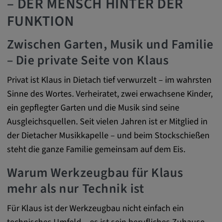
– DER MENSCH HINTER DER
zuzuordnen.
FUNKTION
Cookie Laufzeit:
1 Jahr
Zwischen Garten, Musik und Familie
– Die private Seite von Klaus
Vimeo
Privat ist Klaus in Dietach tief verwurzelt – im wahrsten
Sinne des Wortes. Verheiratet, zwei erwachsene Kinder,
Matterport
ein gepflegter Garten und die Musik sind seine
Ausgleichsquellen. Seit vielen Jahren ist er Mitglied in
Name:
der Dietacher Musikkapelle – und beim Stockschießen
_mkto_trk, singular_device_id, _vis_opt_s,
_gcl_au, FPAU, _rdt_uuid, _zitok,
steht die ganze Familie gemeinsam auf dem Eis.
_vis_opt_exp_124_combi,
Warum Werkzeugbau für Klaus
_vis_opt_exp_140_combi, _vwo_ds,
_uetvid, ajs_anonymous_id, _vwo_uuid,
mehr als nur Technik ist
_vwo_uuid_v2, _ga, _ga_W66Y5HELXX,
_cfuvid, __q_state_oerwbSnkKEjaiD3g,
Für Klaus ist der Werkzeugbau nicht einfach ein
apple_analytics, _clck, cookie_consent_v3