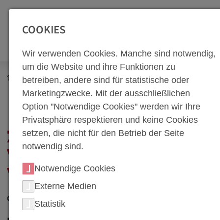
SEITENBEREICHE:
Zur Top Navigation springen [Alt+1]
Zur Hauptnavigation sp
COOKIES
Wir verwenden Cookies. Manche sind notwendig,
um die Website und ihre Funktionen zu
Newsroom
Corporate Blog
betreiben, andere sind für statistische oder
Arbeitswelt & Menschen
Marketingzwecke. Mit der ausschließlichen
Zurück bei weba – mit voller Kraft und viel Herzblut
Option "Notwendige Cookies" werden wir Ihre
Privatsphäre respektieren und keine Cookies
setzen, die nicht für den Betrieb der Seite
ZURÜCK BEI WEBA – MIT
notwendig sind.
VOLLER KRAFT UND
Notwendige Cookies
VIEL HERZBLUT
Externe Medien
01. April 2025
Statistik