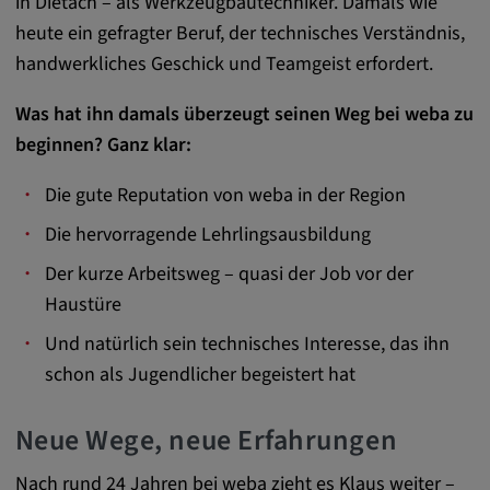
in Dietach – als Werkzeugbautechniker. Damals wie
Name:
heute ein gefragter Beruf, der technisches Verständnis,
cookie_consent
handwerkliches Geschick und Teamgeist erfordert.
Zweck:
Dieses Cookie speichert die
Was hat ihn damals überzeugt seinen Weg bei weba zu
benutzerspezifischen Cookie-Einstellungen
beginnen? Ganz klar:
Cookie Laufzeit:
Die gute Reputation von weba in der Region
1 Jahr
Die hervorragende Lehrlingsausbildung
Der kurze Arbeitsweg – quasi der Job vor der
Externe Medien
Haustüre
Und natürlich sein technisches Interesse, das ihn
Notwendig, um Inhalte von externen Medien-
Plattformen anzuzeigen.
schon als Jugendlicher begeistert hat
Neue Wege, neue Erfahrungen
Google Maps
Name:
Nach rund 24 Jahren bei weba zieht es Klaus weiter –