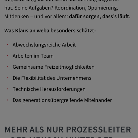
remote-fast-check-period, yt-remote-session-
hat. Seine Aufgaben? Koordination, Optimierung,
app, yt-remote-session-name, IDE,
Mitdenken – und vor allem:
dafür sorgen, dass’s läuft.
LOGIN_INFO, PREF, LOGIN_INFO, PREF,
SEARCH_SAMESITE, OGPC, OTZ, NID,
Was Klaus an weba besonders schätzt:
1P_JAR, DSID, APISID, HSID, SSID, SID,
SAPISID, SIDCC, yt-player-headers-
Abwechslungsreiche Arbeit
readable,
ytidb::LAST_RESULT_ENTRY_KEY, yt-
Arbeiten im Team
player-lv, yt-player-bandaid-host, yt-player-
Gemeinsame Freizeitmöglichkeiten
bandwidth
Die Flexibilität des Unternehmens
Anbieter:
youtube.com, google.com, doubleclick.net
Technische Herausforderungen
Zweck:
Das generationsübergreifende Miteinander
VISITOR_INFO1_LIVE wird genutzt, um
Probleme mit dem Dienst zu erkennen und
zu beheben. YSC wird von YouTube
MEHR ALS NUR PROZESSLEITER
verwendet, um Nutzereingaben zu speichern
und sie den Aktionen eines Nutzers