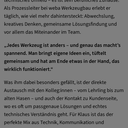
technisches Umfeld – es ist sein berufliches Zuhause.
Als Prozessleiter bei weba Werkzeugbau erlebt er
Anbieter:
matterport.com
täglich, wie viel mehr dahintersteckt: Abwechslung,
kreatives Denken, gemeinsame Lösungsfindung und
Zweck:
vor allem das Miteinander im Team.
Diese Cookies werden von einem
eingebetteten Drittanbieter-Tool gesetzt und
„Jedes Werkzeug ist anders – und genau das macht’s
dienen der Analyse von
spannend. Man bringt eigene Ideen ein, tüftelt
Benutzerinteraktionen, der Verfolgung des
Verhaltens auf verschiedenen Websites
gemeinsam und hat am Ende etwas in der Hand, das
und/oder der Bereitstellung personalisierter
wirklich funktioniert.“
Werbung.
Was ihm dabei besonders gefällt, ist der direkte
Austausch mit den Kolleg:innen – vom Lehrling bis zum
Alle externe Medien
alten Hasen – und auch der Kontakt zu Kundenseite,
Name:
wo es oft um passgenaue Lösungen und echtes
Externe Medien
technisches Verständnis geht. Für Klaus ist das der
Zweck:
perfekte Mix aus Technik, Kommunikation und