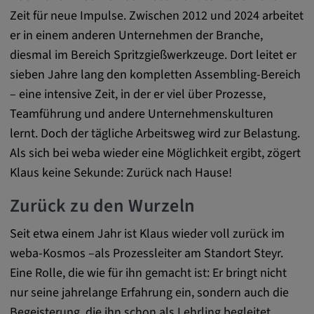
DV, SOCS, NID, AEC, CONSENT, OGPC
Zeit für neue Impulse. Zwischen 2012 und 2024 arbeitet
er in einem anderen Unternehmen der Branche,
Anbieter:
diesmal im Bereich Spritzgießwerkzeuge. Dort leitet er
google.com
sieben Jahre lang den kompletten Assembling-Bereich
Zweck:
– eine intensive Zeit, in der er viel über Prozesse,
Mit diesen Cookie werden die Präferenzen
Teamführung und andere Unternehmenskulturen
und sonstige Informationen des Nutzers
lernt. Doch der tägliche Arbeitsweg wird zur Belastung.
Cookie Laufzeit:
Als sich bei weba wieder eine Möglichkeit ergibt, zögert
3 Tage
Klaus keine Sekunde: Zurück nach Hause!
Zurück zu den Wurzeln
Youtube
Seit etwa einem Jahr ist Klaus wieder voll zurück im
Name:
weba-Kosmos –als Prozessleiter am Standort Steyr.
VISITOR_INFO1_LIVE, YSC, CONSENT,
Eine Rolle, die wie für ihn gemacht ist: Er bringt nicht
yt.innertube::nextId, yt.innertube::requests,
yt-remote-cast-installed, yt-remote-
nur seine jahrelange Erfahrung ein, sondern auch die
connected-devices, yt-remote-device-id, yt-
Begeisterung, die ihn schon als Lehrling begleitet