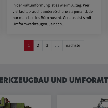
 CONSENT,
In der Kaltumformung ist es wie im Alltag: Wer
e::requests, yt-
viel läuft, braucht andere Schuhe als jemand, der
te-connected-
nur mal eben ins Büro huscht. Genauso ist’s mit
-remote-fast-
Umformwerkzeugen. Je nach…
-app, yt-
OGIN_INFO,
OTZ, NID,
1
2
3
…
nächste
 SSID, SID,
aders-
KEY, yt-
t, yt-player-
 WERKZEUGBAU UND UMFORM
leclick.net
utzt, um
rkennen und zu
be verwendet,