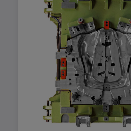
um Nutzereingaben zu speiche
Aktionen eines Nutzers zuzuor
Cookie Laufzeit:
1 Jahr
Vimeo
Matterport
Name:
_mkto_trk, singular_device_id,
_gcl_au, FPAU, _rdt_uuid, _zit
_vis_opt_exp_124_combi,
_vis_opt_exp_140_combi, _vwo
ajs_anonymous_id, _vwo_uuid
_vwo_uuid_v2, _ga, _ga_W6
_cfuvid, __q_state_oerwbSnk
apple_analytics, _clck, cooki