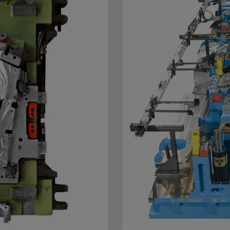
rn und sie den
dnen.
 _vis_opt_s,
ok,
_ds, _uetvid,
,
6Y5HELXX,
KEjaiD3g,
e_consent_v3