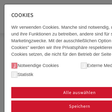
SEITENBEREICHE:
Zur Top Navigation springen [Alt+1]
Zur Hauptnavigation sp
COOKIES
WERKZEUGBA
Wir verwenden Cookies. Manche sind notwendig, 
und ihre Funktionen zu betreiben, andere sind für s
Marketingzwecke. Mit der ausschließlichen Optio
Newsroom
Corporate Blog
Technik-Blog
Cookies" werden wir Ihre Privatsphäre respektiere
Cookies setzen, die nicht für den Betrieb der Seit
UNSER BLOG ÜBER IN
Notwendige Cookies
Externe Med
Statistik
DIE WELT DES WERKZEU
Entdecken Sie aktuelle Beiträge über Innovatione
Alle auswählen
mit modernsten Fertigungstechnologien und kontin
Speichern