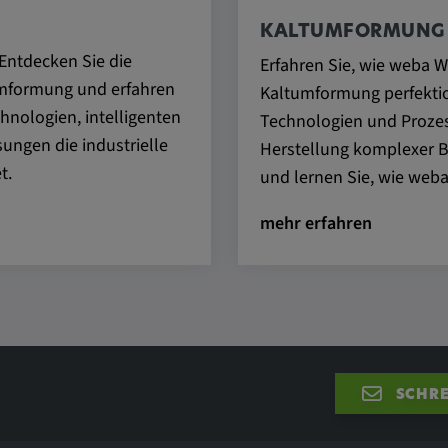
KALTUMFORMUNG
nem
Entdecken Sie die
Erfahren Sie, wie weba 
l gesetzt und
mformung und erfahren
Kaltumformung perfektio
nologien, intelligenten
Technologien und Prozess
folgung des
 Websites
ngen die industrielle
Herstellung komplexer Ba
sonalisierter
t.
und lernen Sie, wie weba
mehr erfahren
xterne Medien"
SCHRE