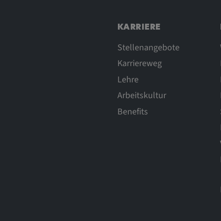
nen über das
, das Verhalten
KARRIERE
verstehen.
Stellenangebote
Karriereweg
Lehre
Arbeitskultur
Benefits
, um das
r Website