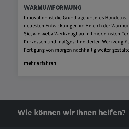
Anbieter:
matterport.com
WARMUMFORMUNG
Zweck:
Diese Cookies werden von ei
Innovation ist die Grundlage unseres Handelns. 
eingebetteten Drittanbieter-Too
neuesten Entwicklungen im Bereich der Warmu
dienen der Analyse von
Sie, wie weba Werkzeugbau mit modernsten Tech
Benutzerinteraktionen, der Ver
Verhaltens auf verschiedenen
Prozessen und maßgeschneiderten Werkzeuglösu
und/oder der Bereitstellung per
Fertigung von morgen nachhaltig weiter gestalte
Werbung.
mehr erfahren
Alle externe Medien
Name:
Externe Medien
Zweck:
Alle Cookies der Kategorie "E
Wie können wir Ihnen helfen?
Statistik