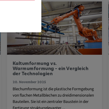
 Funktionen
te erforderlich.
Kaltumformung vs.
Warmumformung – ein Vergleich
der Technologien
20. November 2025
instellungen
Blechumformung ist die plastische Formgebung
von flachen Metallblechen zu dreidimensionalen
Bauteilen. Sie ist ein zentraler Baustein in der
Fertigung strukturrelevanter…