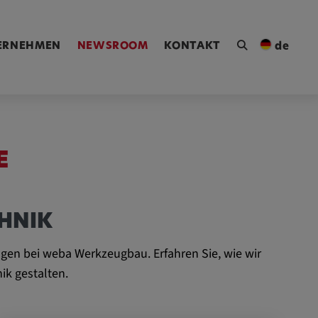
ngen [Alt+4]
ERNEHMEN
NEWSROOM
KONTAKT
de
E
HNIK
gen bei weba Werkzeugbau. Erfahren Sie, wie wir
ik gestalten.