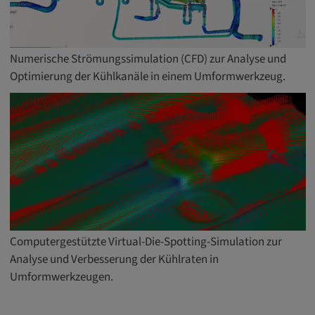
DV, SOCS, NID, AEC, CONSENT, OGPC
Anbieter:
google.com
Numerische Strömungssimulation (CFD) zur Analyse und
Optimierung der Kühlkanäle in einem Umformwerkzeug.
Zweck:
Mit diesen Cookie werden die Präferenzen
und sonstige Informationen des Nutzers
Cookie Laufzeit:
3 Tage
Youtube
Name:
Computergestützte Virtual-Die-Spotting-Simulation zur
VISITOR_INFO1_LIVE, YSC, CONSENT,
Analyse und Verbesserung der Kühlraten in
yt.innertube::nextId, yt.innertube::requests,
Umformwerkzeugen.
yt-remote-cast-installed, yt-remote-
connected-devices, yt-remote-device-id, yt-