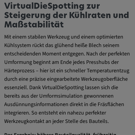
Google LLC
VirtualDieSpotting zur
Zweck:
Steigerung der Kühlraten und
Diese Cookies werden genutzt, um das
Maßstabilität
Verhalten der Besucher auf der Website
festzuhalten.
Mit einem stabilen Werkzeug und einem optimierten
Kühlsystem rückt das glühend heiße Blech seinem
Cookie Laufzeit:
entscheidenden Moment entgegen. Nach der perfekten
13 Monate, 30 Minuten
Umformung beginnt am Ende jedes Presshubs der
Härteprozess – hier ist ein schneller Temperaturentzug
durch eine präzise eingearbeitete Werkzeugoberfläche
essenziell. Dank VirtualDieSpotting lassen sich die
bereits aus der Umformsimulation gewonnenen
Ausdünnungsinformationen direkt in die Fräsflächen
integrieren. So entsteht ein nahezu perfekter
Werkzeugkontakt an jeder Stelle des Bauteils.