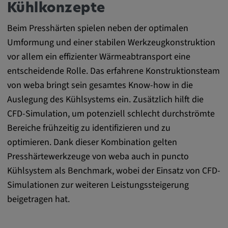
Alle Cookies der Kategorie "Externe
Kühlkonzepte
Medien"
Beim Presshärten spielen neben der optimalen
Umformung und einer stabilen Werkzeugkonstruktion
vor allem ein effizienter Wärmeabtransport eine
Statistik
entscheidende Rolle. Das erfahrene Konstruktionsteam
Statistik Cookies sammeln anonyme
von weba bringt sein gesamtes Know-how in die
Informationen über das Nutzerverhalten.
Auslegung des Kühlsystems ein. Zusätzlich hilft die
Diese Informationen helfen uns, das
CFD-Simulation, um potenziell schlecht durchströmte
Verhalten unserer Nutzer auf unserer
Bereiche frühzeitig zu identifizieren und zu
Webseite besser zu verstehen.
optimieren. Dank dieser Kombination gelten
Presshärtewerkzeuge von weba auch in puncto
_pk_id.*, _pk_ses.*
Kühlsystem als Benchmark, wobei der Einsatz von CFD-
Simulationen zur weiteren Leistungssteigerung
Name:
_pk_id.*, _pk_ses.*
beigetragen hat.
Anbieter: