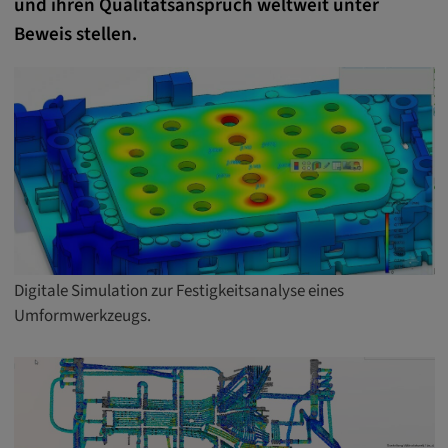
und ihren Qualitätsanspruch weltweit unter
Name:
cookie_consent
Beweis stellen.
Zweck:
Dieses Cookie speichert die
benutzerspezifischen Cookie-Einstellungen
Cookie Laufzeit:
1 Jahr
Externe Medien
Digitale Simulation zur Festigkeitsanalyse eines
Notwendig, um Inhalte von externen Medien-
Umformwerkzeugs.
Plattformen anzuzeigen.
Google Maps
Name: