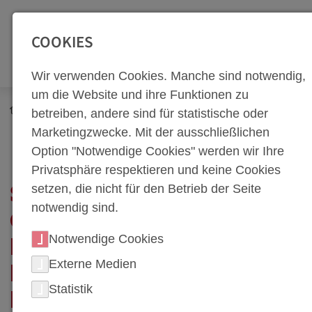
SEITENBEREICHE:
Zur Top Navigation springen [Alt+1]
Zur Hauptnavigation sp
COOKIES
Wir verwenden Cookies. Manche sind notwendig,
um die Website und ihre Funktionen zu
Newsroom
Corporate Blog
Technik-Blog
betreiben, andere sind für statistische oder
Simulation bildet die Grundlage für die Entwicklung präziser
Marketingzwecke. Mit der ausschließlichen
und leistungsfähiger Werkzeuge
Option "Notwendige Cookies" werden wir Ihre
Privatsphäre respektieren und keine Cookies
setzen, die nicht für den Betrieb der Seite
SIMULATION BILDET DIE
notwendig sind.
GRUNDLAGE FÜR DIE
Notwendige Cookies
ENTWICKLUNG
Externe Medien
PRÄZISER UND
Statistik
LEISTUNGSFÄHIGER