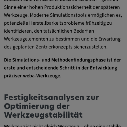
zuzuordnen.
Sinne einer hohen Produktionssicherheit der späteren
Werkzeuge. Moderne Simulationstools ermöglichen es,
Cookie Laufzeit:
1 Jahr
potenzielle Herstellbarkeitsprobleme frühzeitig zu
identifizieren, den tatsächlichen Bedarf an
Werkzeugelementen zu bestimmen und die Erwartung
Vimeo
des geplanten Zentrierkonzepts sicherzustellen.
Matterport
Die Simulations- und Methodenfindungsphase ist der
erste und entscheidende Schritt in der Entwicklung
Name:
präziser weba-Werkzeuge.
_mkto_trk, singular_device_id, _vis_opt_s,
_gcl_au, FPAU, _rdt_uuid, _zitok,
_vis_opt_exp_124_combi,
Festigkeitsanalysen zur
_vis_opt_exp_140_combi, _vwo_ds,
_uetvid, ajs_anonymous_id, _vwo_uuid,
Optimierung der
_vwo_uuid_v2, _ga, _ga_W66Y5HELXX,
Werkzeugstabilität
_cfuvid, __q_state_oerwbSnkKEjaiD3g,
apple_analytics, _clck, cookie_consent_v3
Werkzeug ist nicht gleich Werkzeug – ohne eine stabile