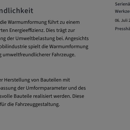
Serien
rn und sie den
ndlichkeit
dnen.
Werkze
06. Juli 
h die Warmumformung führt zu einem
Presshä
en Energieeffizienz. Dies trägt zur
ng der Umweltbelastung bei. Angesichts
bilindustrie spielt die Warmumformung
g umweltfreundlicherer Fahrzeuge.
 _vis_opt_s,
er Herstellung von Bauteilen mit
ok,
passung der Umformparameter und des
_ds, _uetvid,
lle Bauteile realisiert werden. Diese
,
 für die Fahrzeuggestaltung.
6Y5HELXX,
KEjaiD3g,
e_consent_v3