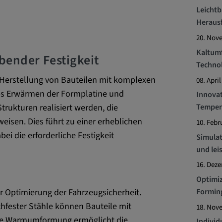
Leichtb
Heraus
ttformen
20. Nov
Kaltum
bender Festigkeit
Techno
Herstellung von Bauteilen mit komplexen
08. April
es Erwärmen der Formplatine und
Innovat
ENT, OGPC
Temper
kturen realisiert werden, die
fweisen. Dies führt zu einer erheblichen
10. Febr
ei die erforderliche Festigkeit
Simulat
Präferenzen
und lei
s Nutzers
16. Dez
Optimiz
Forming
r Optimierung der Fahrzeugsicherheit.
hfester Stähle können Bauteile mit
18. Nov
 Die Warmumformung ermöglicht die
Indivi