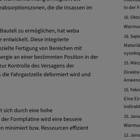
 CONSENT,
eabsorptionszonen, die die Insassen im
in der 
e::requests, yt-
16. Okto
te-connected-
-remote-fast-
Warmumf
Bauteil zu ermöglichen, hat weba
-app, yt-
18. Sep
OGIN_INFO,
entwickelt. Diese integrierte
Materiá
ielte Fertigung von Bereichen mit
vysokop
OTZ, NID,
Energie an einer bestimmten Position in der
 SSID, SID,
15. März
ur Kontrolle des Versagens der
aders-
Direkt
s die Fahrgastzelle deformiert wird und
Anwen
KEY, yt-
t, yt-player-
15. Febr
Eine Ei
indire
leclick.net
 sich durch eine hohe
15. Janu
 der Formplatine wird eine bessere
utzt, um
Warmum
n minimiert bzw. Ressourcen effizient
rkennen und zu
12. Janu
be verwendet,