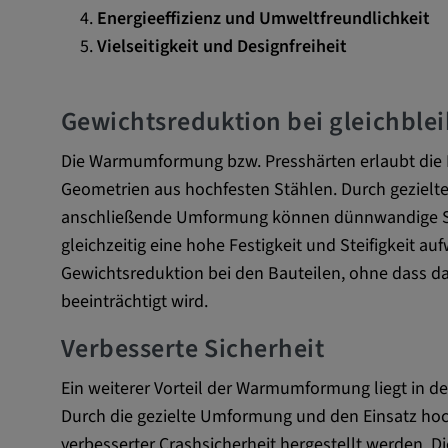
Energieeffizienz und Umweltfreundlichkeit
Externe Medien
Vielseitigkeit und Designfreiheit
Notwendig, um Inhalte von externen Medien-Pla
anzuzeigen.
Gewichtsreduktion bei gleichblei
Google Maps
Die Warmumformung bzw. Presshärten erlaubt die 
Geometrien aus hochfesten Stählen. Durch gezielt
Name:
DV, SOCS, NID, AEC, CONS
anschließende Umformung können dünnwandige Stru
Anbieter:
google.com
gleichzeitig eine hohe Festigkeit und Steifigkeit au
Gewichtsreduktion bei den Bauteilen, ohne dass dab
Zweck:
Mit diesen Cookie werden die 
beeinträchtigt wird.
und sonstige Informationen de
Verbesserte Sicherheit
Cookie Laufzeit:
3 Tage
Ein weiterer Vorteil der Warmumformung liegt in de
Youtube
Durch die gezielte Umformung und den Einsatz hoc
verbesserter Crashsicherheit hergestellt werden.