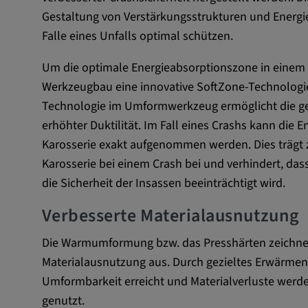
Name:
VISITOR_INFO1_LIVE, YSC,
Gestaltung von Verstärkungsstrukturen und Energi
yt.innertube::nextId, yt.innertub
Falle eines Unfalls optimal schützen.
remote-cast-installed, yt-remo
devices, yt-remote-device-id, yt
Um die optimale Energieabsorptionszone in einem 
check-period, yt-remote-session
remote-session-name, IDE, L
Werkzeugbau eine innovative SoftZone-Technologie 
PREF, LOGIN_INFO, PREF,
Technologie im Umformwerkzeug ermöglicht die gez
SEARCH_SAMESITE, OGPC, 
erhöhter Duktilität. Im Fall eines Crashs kann die 
1P_JAR, DSID, APISID, HSID,
Karosserie exakt aufgenommen werden. Dies trägt z
SAPISID, SIDCC, yt-player-he
Karosserie bei einem Crash bei und verhindert, das
readable,
ytidb::LAST_RESULT_ENTRY_
die Sicherheit der Insassen beeinträchtigt wird.
player-lv, yt-player-bandaid-hos
Verbesserte Materialausnutzung
bandwidth
Anbieter:
youtube.com, google.com, doub
Die Warmumformung bzw. das Presshärten zeichnet
Materialausnutzung aus. Durch gezieltes Erwärmen
Zweck:
VISITOR_INFO1_LIVE wird gen
Umformbarkeit erreicht und Materialverluste werde
Probleme mit dem Dienst zu e
genutzt.
beheben. YSC wird von YouTu