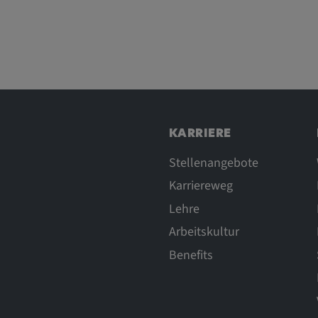
nem
l gesetzt und
folgung des
 Websites
sonalisierter
KARRIERE
Stellenangebote
Karriereweg
Lehre
Arbeitskultur
xterne Medien"
Benefits