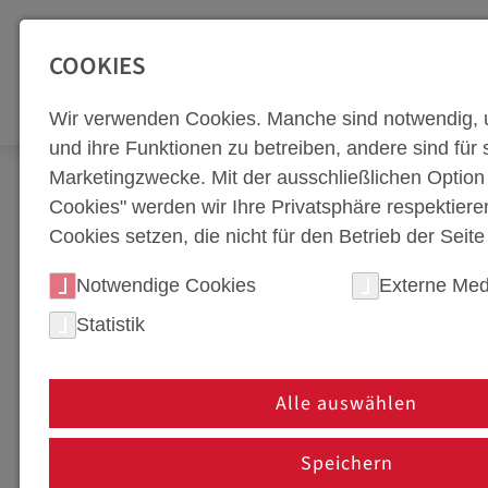
SEITENBEREICHE:
Zur Top Navigation springen [Alt+1]
Zur Hauptnavigation sp
COOKIES
WERKZEUGBA
Wir verwenden Cookies. Manche sind notwendig, 
und ihre Funktionen zu betreiben, andere sind für s
Marketingzwecke. Mit der ausschließlichen Optio
Newsroom
Corporate Blog
Technik-Blog
Cookies" werden wir Ihre Privatsphäre respektiere
Cookies setzen, die nicht für den Betrieb der Seit
DIE VORTEILE DER W
Notwendige Cookies
Externe Med
LEICHTBAU, SICHERHE
Statistik
17. Juni 2024
Alle auswählen
Die Automobilindustrie steht vor ständig stei
Sicherheit und Effizienz. Um diesen Anforderu
Speichern
Warmumformung als essenzielle Technologie et