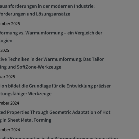
auanforderungen in der modernen Industrie:
forderungen und Lösungsansätze
ember 2025
formung vs. Warmumformung – ein Vergleich der
logien
 2025
ive Techniken in der Warmumformung: Das Tailor
ing und SoftZone-Werkzeuge
uar 2025
ion bildet die Grundlage für die Entwicklung präziser
stungsfähiger Werkzeuge
ember 2024
ed Properties Through Geometric Adaptation of Hot
 in Sheet Metal Forming
ember 2024
duelle Komponenten in der Warmumformung: Innovation