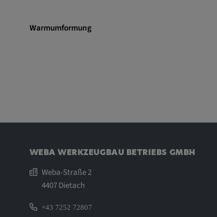
um Nutzereingaben zu speiche
Aktionen eines Nutzers zuzuor
Warmumformung
Cookie Laufzeit:
1 Jahr
Vimeo
Matterport
Name:
_mkto_trk, singular_device_id,
_gcl_au, FPAU, _rdt_uuid, _zit
_vis_opt_exp_124_combi,
WEBA WERKZEUGBAU BETRIEBS GMBH
_vis_opt_exp_140_combi, _vwo
ajs_anonymous_id, _vwo_uuid
Weba-Straße 2
_vwo_uuid_v2, _ga, _ga_W6
4407 Dietach
_cfuvid, __q_state_oerwbSnk
apple_analytics, _clck, cooki
+43 7252 72807