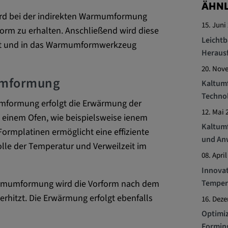
ÄHNL
rd bei der indirekten Warmumformung
15. Juni
form zu erhalten. Anschließend wird diese
ttformen
Leichtb
itzt und in das Warmumformwerkzeug
Heraus
20. Nov
umformung
Kaltum
Techno
ENT, OGPC
mformung erfolgt die Erwärmung der
12. Mai 
n einem Ofen, wie beispielsweise ienem
Kaltumf
ormplatinen ermöglicht eine effiziente
und An
Präferenzen
olle der Temperatur und Verweilzeit im
08. April
s Nutzers
Innovat
Temper
armumformung wird die Vorform nach dem
 erhitzt. Die Erwärmung erfolgt ebenfalls
16. Dez
Optimiz
Forming