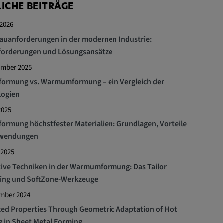
ICHE BEITRÄGE
 2026
auanforderungen in der modernen Industrie:
forderungen und Lösungsansätze
ember 2025
formung vs. Warmumformung – ein Vergleich der
logien
2025
ormung höchstfester Materialien: Grundlagen, Vorteile
wendungen
 2025
ive Techniken in der Warmumformung: Das Tailor
ing und SoftZone-Werkzeuge
ember 2024
ed Properties Through Geometric Adaptation of Hot
 in Sheet Metal Forming