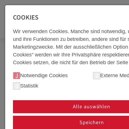
SEITENBEREICHE:
Zur Top Navigation springen [Alt+1]
Zur Hauptnavigation sp
COOKIES
WERKZEUGBA
Wir verwenden Cookies. Manche sind notwendig, 
und ihre Funktionen zu betreiben, andere sind für s
Marketingzwecke. Mit der ausschließlichen Optio
Newsroom
Corporate Blog
Technik-Blog
Cookies" werden wir Ihre Privatsphäre respektiere
Cookies setzen, die nicht für den Betrieb der Seit
DIREKTE UND INDIR
Notwendige Cookies
Externe Med
ANWENDUNGEN
Statistik
15. März 2024
Alle auswählen
Die direkte Warmumformung und die indirekt
verschiedene Verfahren zur Herstellung metall
Speichern
Methoden das Ziel haben, komplexe Bauteile her