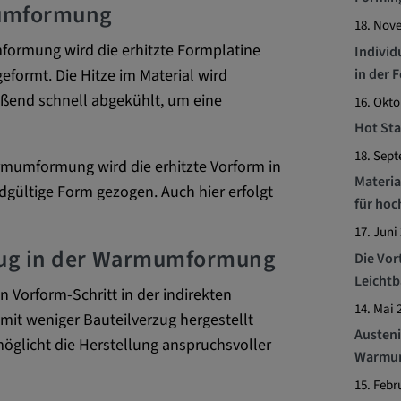
mumformung
 CONSENT,
18. Nov
e::requests, yt-
formung wird die erhitzte Formplatine
te-connected-
Indivi
-remote-fast-
in der 
formt. Die Hitze im Material wird
-app, yt-
eßend schnell abgekühlt, um eine
16. Okto
OGIN_INFO,
Hot Sta
OTZ, NID,
18. Sep
rmumformung wird die erhitzte Vorform in
 SSID, SID,
Materia
ültige Form gezogen. Auch hier erfolgt
aders-
für hoc
17. Juni
KEY, yt-
zug in der Warmumformung
t, yt-player-
Die Vor
Leichtb
 Vorform-Schritt in der indirekten
14. Mai 
leclick.net
 weniger Bauteilverzug hergestellt
Austeni
öglicht die Herstellung anspruchsvoller
utzt, um
Warmu
rkennen und zu
15. Febr
be verwendet,