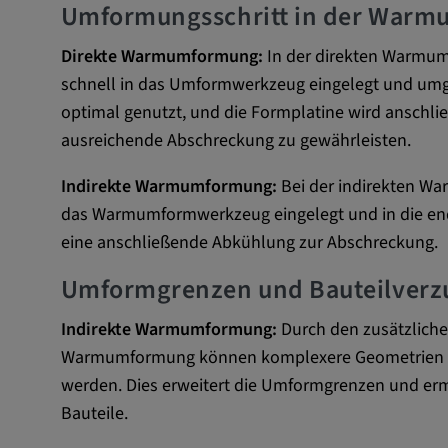
Name:
Umformungsschritt in der War
VISITOR_INFO1_LIVE, YSC,
yt.innertube::nextId, yt.innertub
Direkte Warmumformung:
In der direkten Warmum
remote-cast-installed, yt-remo
devices, yt-remote-device-id, yt
schnell in das Umformwerkzeug eingelegt und umge
check-period, yt-remote-session
optimal genutzt, und die Formplatine wird anschli
remote-session-name, IDE, L
ausreichende Abschreckung zu gewährleisten.
PREF, LOGIN_INFO, PREF,
SEARCH_SAMESITE, OGPC, 
Indirekte Warmumformung:
Bei der indirekten Wa
1P_JAR, DSID, APISID, HSID,
das Warmumformwerkzeug eingelegt und in die endg
SAPISID, SIDCC, yt-player-he
readable,
eine anschließende Abkühlung zur Abschreckung.
ytidb::LAST_RESULT_ENTRY_
Umformgrenzen und Bauteilver
player-lv, yt-player-bandaid-hos
bandwidth
Indirekte Warmumformung:
Durch den zusätzlichen
Anbieter:
youtube.com, google.com, doub
Warmumformung können komplexere Geometrien mit
werden. Dies erweitert die Umformgrenzen und erm
Zweck:
VISITOR_INFO1_LIVE wird gen
Bauteile.
Probleme mit dem Dienst zu e
beheben. YSC wird von YouTu