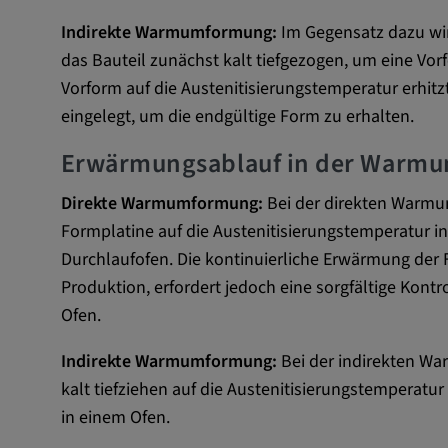
Externe Medien
Indirekte Warmumformung:
Im Gegensatz dazu wi
das Bauteil zunächst kalt tiefgezogen, um eine Vor
Notwendig, um Inhalte von externen Medien-Pla
Vorform auf die Austenitisierungstemperatur erh
anzuzeigen.
eingelegt, um die endgültige Form zu erhalten.
Google Maps
Erwärmungsablauf in der Warm
Name:
DV, SOCS, NID, AEC, CONS
Direkte Warmumformung:
Bei der direkten Warmu
Formplatine auf die Austenitisierungstemperatur i
Anbieter:
google.com
Durchlaufofen. Die kontinuierliche Erwärmung der F
Zweck:
Mit diesen Cookie werden die 
Produktion, erfordert jedoch eine sorgfältige Kontr
und sonstige Informationen de
Ofen.
Cookie Laufzeit:
3 Tage
Indirekte Warmumformung:
Bei der indirekten W
kalt tiefziehen auf die Austenitisierungstemperatur
Youtube
in einem Ofen.