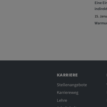
Eine Ei
rn und sie den
indire
dnen.
15. Janu
Warmum
 _vis_opt_s,
ok,
KARRIERE
_ds, _uetvid,
,
Stellenangebote
6Y5HELXX,
Karriereweg
KEjaiD3g,
e_consent_v3
Lehre