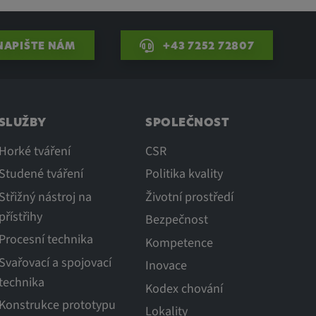
APIŠTE NÁM
+43 7252 72807
SLUŽBY
SPOLEČNOST
Horké tváření
CSR
Studené tváření
Politika kvality
Střižný nástroj na
Životní prostředí
přístřihy
Bezpečnost
Procesní technika
Kompetence
Svařovací a spojovací
Inovace
technika
Kodex chování
Konstrukce prototypu
Lokality