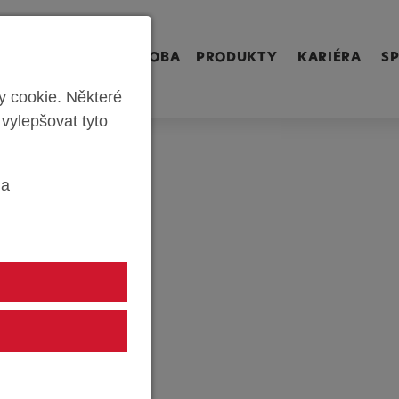
ringen [Alt+2]
Zum Inhalt springen [Alt+3]
Zum Kontakt spri
ÁRNA
SÉRIOVÁ VÝROBA
PRODUKTY
KARIÉRA
S
 cookie. Některé
 vylepšovat tyto
ia