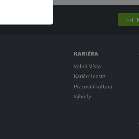
N
kce a jsou
nek.
KARIÉRA
Volná Místa
Kariérní cesta
stavení
Pracovní kultura
Výhody