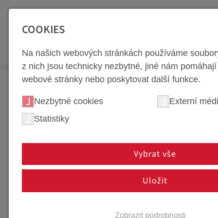
SEITENBEREICHE:
Zur Top Navigation springen [Alt+1]
Zur Hauptnavigation sp
COOKIES
NÁSTROJ
Na našich webových stránkách používáme soubory
z nich jsou technicky nezbytné, jiné nám pomáhají
webové stránky nebo poskytovat další funkce.
Kontakt
weba Dietach
Nezbytné cookies
Externí méd
KONTAKT
Statistiky
FOTOS
Vybrat vše
PHOTOS
Uložit
Zobrazit podrobnosti