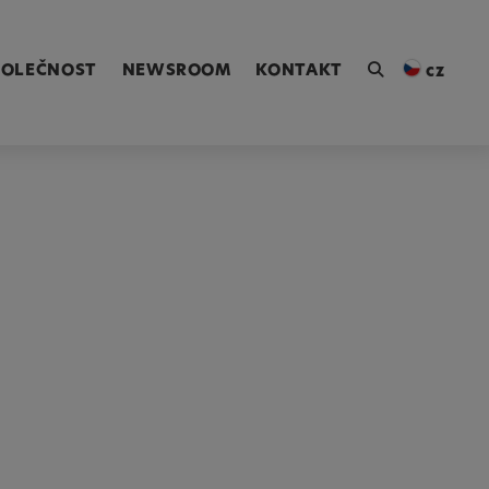
ngen [Alt+4]
POLEČNOST
NEWSROOM
KONTAKT
cz