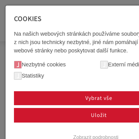
SEITENBEREICHE:
Zur Top Navigation springen [Alt+1]
Zur Hauptnavigation sp
COOKIES
NÁSTROJ
Na našich webových stránkách používáme soubory
z nich jsou technicky nezbytné, jiné nám pomáhají
webové stránky nebo poskytovat další funkce.
Newsroom
Firemní blog
Kariérní průvodce
Nezbytné cookies
Externí méd
ÚSPĚŠNOST PŘI PRAC
Statistiky
12. července 2024
Vybrat vše
Zvládli jste to! Váš životopis zaujal a byli jste 
opravdu vzrušující část: jak se na pohovor co ne
Uložit
Zde jsou naše nejlepší tipy, které vám pomohou
pohovoru.
Zobrazit podrobnosti