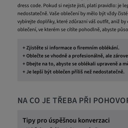
dress code. Pokud si nejste jisti, platí pravidlo: je
nedostatečně. Vaše oblečení by mělo být vždy čisté
vybírejte doplňky, které zdůrazní váš outfit, aniž b
oblečení, ve kterém se cítíte pohodlně, abyste půs
+ Zjistěte si informace o firemním oblékání.
+ Oblečte se vhodně a profesionálně, ale zárove
+ Dbejte na to, abyste se oblékali upraveně a m
+ Je lepší být oblečen příliš než nedostatečně.
NA CO JE TŘEBA PŘI POHOV
Tipy pro úspěšnou konverzaci