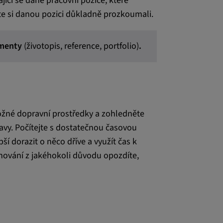
jící se dané pracovní pozice, které
ste si danou pozici důkladně prozkoumali.
umenty
(životopis, reference, portfolio)
.
í informace o
 lépe
h stránkách.
možné dopravní prostředky a zohledněte
vy. Počítejte s dostatečnou časovou
í dorazit o něco dříve a využít čas k
ánování z jakéhokoli důvodu opozdíte,
jí k
ěvníků