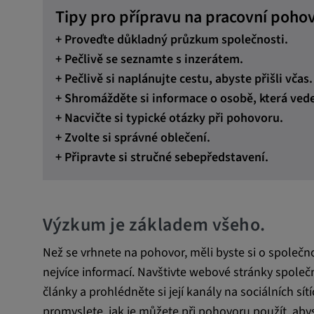
Tipy pro přípravu na pracovní poho
Nutné pro zobrazení obsahu z externích mediáln
+ Proveďte důkladný průzkum společnosti.
Google Maps
+ Pečlivě se seznamte s inzerátem.
+ Pečlivě si naplánujte cestu, abyste přišli včas.
Název:
DV, SOCS, NID, AEC, CONS
+ Shromážděte si informace o osobě, která ved
Poskytovatel:
google.com
+ Nacvičte si typické otázky při pohovoru.
+ Zvolte si správné oblečení.
Účel:
Tyto soubory cookie se používa
+ Připravte si stručné sebepředstavení.
preferencí uživatele a dalších 
Trvání cookies:
3 dny
Výzkum je základem všeho.
Youtube
Než se vrhnete na pohovor, měli byste si o společnost
Název:
VISITOR_INFO1_LIVE, YSC,
nejvíce informací. Navštivte webové stránky společn
yt.innertube::nextId, yt.innertub
články a prohlédněte si její kanály na sociálních sí
remote-cast-installed, yt-remo
promyslete, jak je můžete při pohovoru použít, abys
devices, yt-remote-device-id, yt