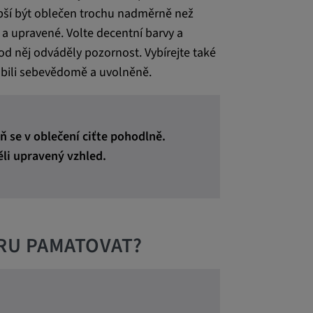
 lepší být oblečen trochu nadměrně než
 a upravené. Volte decentní barvy a
y od něj odváděly pozornost. Vybírejte také
obili sebevědomě a uvolněně.
ň se v oblečení ciťte pohodlně.
ěli upravený vzhled.
ORU PAMATOVAT?