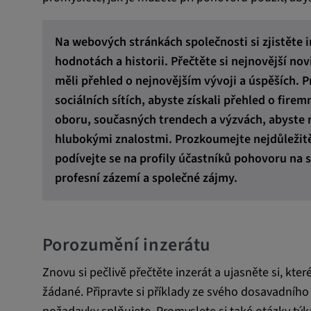
check-period, yt-remote-session
remote-session-name, IDE, L
Na webových stránkách společnosti si zjistěte in
PREF, LOGIN_INFO, PREF,
hodnotách a historii. Přečtěte si nejnovější nov
SEARCH_SAMESITE, OGPC, 
1P_JAR, DSID, APISID, HSID,
měli přehled o nejnovějším vývoji a úspěších. Pr
SAPISID, SIDCC, yt-player-he
sociálních sítích, abyste získali přehled o firem
readable,
oboru, současných trendech a výzvách, abyste
ytidb::LAST_RESULT_ENTRY_
hlubokými znalostmi. Prozkoumejte nejdůležitěj
player-lv, yt-player-bandaid-hos
podívejte se na profily účastníků pohovoru na sít
bandwidth
profesní zázemí a společné zájmy.
Poskytovatel:
youtube.com, google.com, doub
Účel:
VISITOR_INFO1_LIVE slouží k
řešení problémů se službou. 
Porozumění inzerátu
služba YouTube k ukládání uži
vstupů a jejich přiřazování k ak
Znovu si pečlivě přečtěte inzerát a ujasněte si, kte
žádané. Připravte si příklady ze svého dosavadního p
Trvání cookies:
1 rok