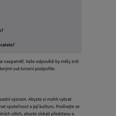
m?
vatele?
 je nazpaměť. Vaše odpovědi by měly znít
kterými svá tvrzení podpoříte.
adní význam. Abyste si mohli vybrat
t společnost a její kulturu. Podívejte se
lních sítích, abyste získali představu o