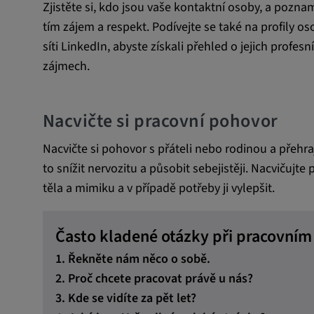
webových stránek.
Zjistěte si, kdo jsou vaše kontaktní osoby, a pozna
tím zájem a respekt. Podívejte se také na profily os
Trvání cookies:
13 měsíců
síti LinkedIn, abyste získali přehled o jejich prof
zájmech.
Nacvičte si pracovní pohovor
Nacvičte si pohovor s přáteli nebo rodinou a přehr
to snížit nervozitu a působit sebejistěji. Nacvičujt
těla a mimiku a v případě potřeby ji vylepšit.
Často kladené otázky při pracovní
1. Ř
ekněte nám něco o sobě.
2. Proč chcete pracovat právě u nás?
3. Kde se vidíte za pět let?