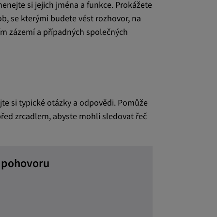
menejte si jejich jména a funkce. Prokážete
ob, se kterými budete vést rozhovor, na
esním zázemí a případných společných
ajte si typické otázky a odpovědi. Pomůže
e před zrcadlem, abyste mohli sledovat řeč
m pohovoru