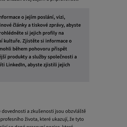
-app, yt-
OGIN_INFO,
formace o jejím poslání, vizi,
inové články a tiskové zprávy, abyste
OTZ, NID,
 SSID, SID,
ohlédněte si jejich profily na
aders-
ní kultuře. Zjistěte si informace o
 mohli během pohovoru přispět
KEY, yt-
ší produkty a služby společnosti a
t, yt-player-
i LinkedIn, abyste zjistili jejich
leclick.net
 rozpoznání a
YSC používá
vatelských
cím uživatele.
ré dovednosti a zkušenosti jsou obzvláště
rofesního života, které ukazují, že tyto