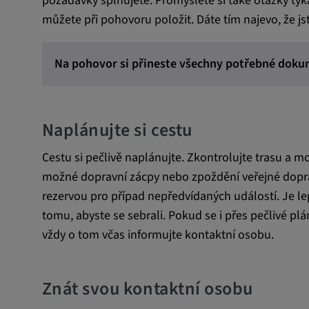
požadavky splňujete. Promyslete si také otázky týka
můžete při pohovoru položit. Dáte tím najevo, že j
Vimeo
Na pohovor si přineste všechny potřebné dok
Statistiky
Statistiky Soubory cookie shromažďují anonymn
Naplánujte si cestu
chování uživatelů. Tyto informace nám pomáhají
porozumět chování uživatelů na našich webovýc
Cestu si pečlivě naplánujte. Zkontrolujte trasu a 
možné dopravní zácpy nebo zpoždění veřejné dopra
_pk_id.*, _pk_ses.*
rezervou pro případ nepředvídaných událostí. Je lepš
tomu, abyste se sebrali. Pokud se i přes pečlivé pl
Název:
_pk_id.*, _pk_ses.*
vždy o tom včas informujte kontaktní osobu.
Poskytovatel:
Google LLC
Účel:
Tyto soubory cookie se používa
Znát svou kontaktní osobu
zaznamenávání chování návšt