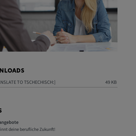
NLOADS
ANSLATE TO TSCHECHISCH:]
49 KB
S
nangebote
innt deine berufliche Zukunft!