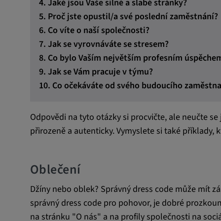
4. Jaké jsou Vaše silné a slabé stránky?
5. Proč jste opustil/a své poslední zaměstnání?
6. Co víte o naší společnosti?
7. Jak se vyrovnáváte se stresem?
8. Co bylo Vaším největším profesním úspěche
9. Jak se Vám pracuje v týmu?
10. Co očekáváte od svého budoucího zaměstna
Odpovědi na tyto otázky si procvičte, ale neučte se
přirozeně a autenticky. Vymyslete si také příklady, 
Oblečení
Džíny nebo oblek? Správný dress code může mít zás
správný dress code pro pohovor, je dobré prozkouma
na stránku "O nás" a na profily společnosti na sociá