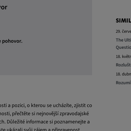
vor
ích platforem.
SIMI
29. červ
ENT, OGPC
The Ult
e pohovor.
Questio
18. květ
jí k ukládání
Rozlušt
informací
18. dub
Rozumím
i a pozici, o kterou se ucházíte, zjistit co
 CONSENT,
osti, přečtěte si nejnovější zpravodajské
e::requests, yt-
tích. Důležité informace si poznamenejte a
te-connected-
te ukázali svůj zájem a připravenost.
-remote-fast-