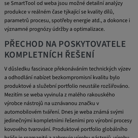
Tyto soubory cookie se používají k
se SmartTool od weba jsou možné detailní analýzy
zaznamenávání chování návštěvníků
produkce v reálném čase týkající se kvality dílů,
webových stránek.
parametrů procesu, spotřeby energie atd., a dokonce i
Trvání cookies:
významné prognózy údržby a optimalizace.
13 měsíců
PŘECHOD NA POSKYTOVATELE
KOMPLETNÍCH ŘEŠENÍ
V důsledku fascinace překonáváním technických výzev
a odhodlání nabízet bezkompromisní kvalitu bylo
produktové a služební portfolio neustále rozšiřováno.
Mezitím se weba vyvinula z malého rakouského
výrobce nástrojů na uznávanou značku v
automobilovém tváření. Dnes je weba známá svými
jedinečnými kompletními řešeními pro výrobní procesy
kovového tvarování. Produktové portfolio globálního
hráče je rozmanité a zahrnuje výrobu nástrojů, výrobu