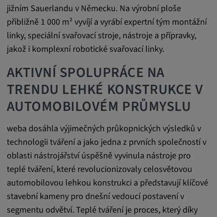
readable,
jižním Sauerlandu v Německu. Na výrobní ploše
ytidb::LAST_RESULT_ENTRY_KEY, yt-
přibližně 1 000 m² vyvíjí a vyrábí expertní tým montážní
player-lv, yt-player-bandaid-host, yt-player-
linky, speciální svařovací stroje, nástroje a přípravky,
bandwidth
jakož i komplexní robotické svařovací linky.
Poskytovatel:
AKTIVNÍ SPOLUPRÁCE NA
youtube.com, google.com, doubleclick.net
TRENDU LEHKÉ KONSTRUKCE V
Účel:
AUTOMOBILOVÉM PRŮMYSLU
VISITOR_INFO1_LIVE slouží k rozpoznání
a řešení problémů se službou. YSC používá
služba YouTube k ukládání uživatelských
weba dosáhla výjimečných průkopnických výsledků v
vstupů a jejich přiřazování k akcím uživatele.
technologii tváření a jako jedna z prvních společností v
Trvání cookies:
oblasti nástrojářství úspěšně vyvinula nástroje pro
1 rok
teplé tváření, které revolucionizovaly celosvětovou
automobilovou lehkou konstrukci a představují klíčové
stavební kameny pro dnešní vedoucí postavení v
Vimeo
segmentu odvětví. Teplé tváření je proces, který díky