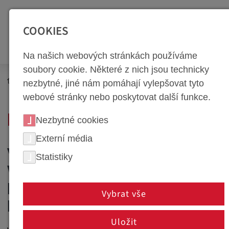
SEITENBEREICHE:
Zur Top Navigation springen [Alt+1]
Zur Hauptnavigation sp
COOKIES
Na našich webových stránkách používáme
soubory cookie. Některé z nich jsou technicky
Newsroom
Novinky
nezbytné, jiné nám pomáhají vylepšovat tyto
40 let ve společnosti weba: Kronika pokroku a inovace
webové stránky nebo poskytovat další funkce.
NEWS PORTÁL
Nezbytné cookies
Externí média
VÍTEJTE U SPOLEČNOSTI
Statistiky
WEBA - VAŠEHO
PARTNERA PRO INOVACE A
Vybrat vše
KVALITU
Uložit