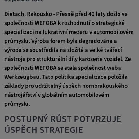
05. prosince 2022
Trvání cookies:
Dietach, Rakousko - Přesně před 40 lety došlo ve
1 rok
společnosti WEFOBA k rozhodnutí o strategické
specializaci na lukrativní mezeru v automobilovém
průmyslu. Výroba forem byla degradována a
Externí média
výroba se soustředila na složité a velké tvářecí
Nutné pro zobrazení obsahu z externích
nástroje pro strukturální díly karoserie vozidel. Ze
mediálních platforem.
společnosti WEFOBA se stala společnost weba
Werkzeugbau. Tato politika specializace položila
Google Maps
základy pro udržitelný úspěch hornorakouského
Název:
nástrojářství v globálním automobilovém
DV, SOCS, NID, AEC, CONSENT, OGPC
průmyslu.
Poskytovatel:
POSTUPNÝ RŮST POTVRZUJE
google.com
ÚSPĚCH STRATEGIE
Účel: