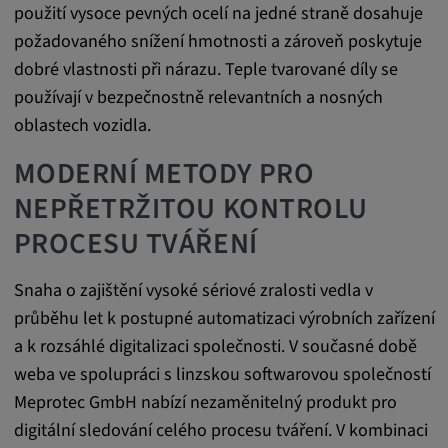
použití vysoce pevných ocelí na jedné straně dosahuje
požadovaného snížení hmotnosti a zároveň poskytuje
Statistiky
dobré vlastnosti při nárazu. Teple tvarované díly se
Statistiky Soubory cookie shromažďují
používají v bezpečnostně relevantních a nosných
anonymní informace o chování uživatelů.
oblastech vozidla.
Tyto informace nám pomáhají lépe
MODERNÍ METODY PRO
porozumět chování uživatelů na našich
NEPŘETRŽITOU KONTROLU
webových stránkách.
PROCESU TVÁŘENÍ
_pk_id.*, _pk_ses.*
Snaha o zajištění vysoké sériové zralosti vedla v
Název:
průběhu let k postupné automatizaci výrobních zařízení
_pk_id.*, _pk_ses.*
a k rozsáhlé digitalizaci společnosti. V současné době
Poskytovatel:
weba ve spolupráci s linzskou softwarovou společností
Google LLC
Meprotec GmbH nabízí nezaměnitelný produkt pro
Účel:
digitální sledování celého procesu tváření. V kombinaci