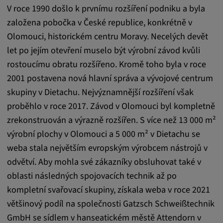
Tyto soubory cookie se používají k ukládání
V roce 1990 došlo k prvnímu rozšíření podniku a byla
preferencí uživatele a dalších informací
založena pobočka v České republice, konkrétně v
Olomouci, historickém centru Moravy. Necelých devět
Trvání cookies:
3 dny
let po jejím otevření muselo být výrobní závod kvůli
rostoucímu obratu rozšířeno. Kromě toho byla v roce
2001 postavena nová hlavní správa a vývojové centrum
Youtube
skupiny v Dietachu. Nejvýznamnější rozšíření však
Název:
proběhlo v roce 2017. Závod v Olomouci byl kompletně
VISITOR_INFO1_LIVE, YSC, CONSENT,
zrekonstruován a výrazně rozšířen. S více než 13 000 m²
yt.innertube::nextId, yt.innertube::requests,
výrobní plochy v Olomouci a 5 000 m² v Dietachu se
yt-remote-cast-installed, yt-remote-
weba stala největším evropským výrobcem nástrojů v
connected-devices, yt-remote-device-id, yt-
remote-fast-check-period, yt-remote-session-
odvětví. Aby mohla své zákazníky obsluhovat také v
app, yt-remote-session-name, IDE,
oblasti následných spojovacích technik až po
LOGIN_INFO, PREF, LOGIN_INFO, PREF,
kompletní svařovací skupiny, získala weba v roce 2021
SEARCH_SAMESITE, OGPC, OTZ, NID,
většinový podíl na společnosti Gatzsch Schweißtechnik
1P_JAR, DSID, APISID, HSID, SSID, SID,
GmbH se sídlem v hanseatickém městě Attendorn v
SAPISID, SIDCC, yt-player-headers-