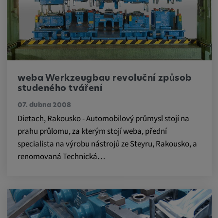
readable,
ytidb::LAST_RESULT_ENTRY_KEY, yt-
player-lv, yt-player-bandaid-host, yt-player-
bandwidth
Poskytovatel:
youtube.com, google.com, doubleclick.net
weba Werkzeugbau revoluční způsob
studeného tváření
Účel:
VISITOR_INFO1_LIVE slouží k rozpoznání
07. dubna 2008
a řešení problémů se službou. YSC používá
Dietach, Rakousko - Automobilový průmysl stojí na
služba YouTube k ukládání uživatelských
prahu průlomu, za kterým stojí weba, přední
vstupů a jejich přiřazování k akcím uživatele.
specialista na výrobu nástrojů ze Steyru, Rakousko, a
Trvání cookies:
renomovaná Technická…
1 rok
Vimeo