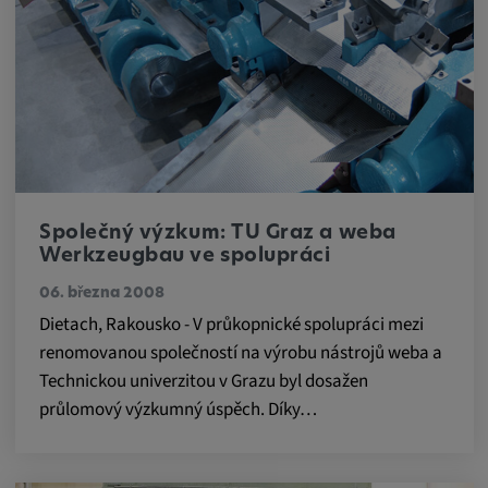
Statistiky
Statistiky Soubory cookie shromažďují
anonymní informace o chování uživatelů.
Tyto informace nám pomáhají lépe
porozumět chování uživatelů na našich
webových stránkách.
Společný výzkum: TU Graz a weba
Werkzeugbau ve spolupráci
_pk_id.*, _pk_ses.*
06. března 2008
Dietach, Rakousko - V průkopnické spolupráci mezi
Název:
renomovanou společností na výrobu nástrojů weba a
_pk_id.*, _pk_ses.*
Technickou univerzitou v Grazu byl dosažen
Poskytovatel:
průlomový výzkumný úspěch. Díky…
Google LLC
Účel: