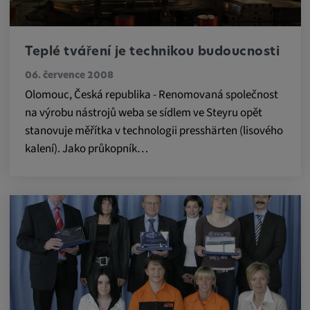
Trvání cookies:
1 rok
Teplé tváření je technikou budoucnosti
06. července 2008
Externí média
Olomouc, Česká republika - Renomovaná společnost
na výrobu nástrojů weba se sídlem ve Steyru opět
Nutné pro zobrazení obsahu z externích
stanovuje měřítka v technologii presshärten (lisového
mediálních platforem.
kalení). Jako průkopník…
Google Maps
Název:
DV, SOCS, NID, AEC, CONSENT, OGPC
Poskytovatel:
google.com
Účel: