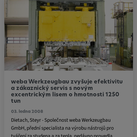
Tyto soubory cookie se používají k
zaznamenávání chování návštěvníků
webových stránek.
Trvání cookies:
13 měsíců
weba Werkzeugbau zvyšuje efektivitu
a zákaznický servis s novým
excentrickým lisem o hmotnosti 1250
tun
03. ledna 2008
Dietach, Steyr - Společnost weba Werkzeugbau
GmbH, přední specialista na výrobu nástrojů pro
tváření za studena a za tepla, nedávno provedla