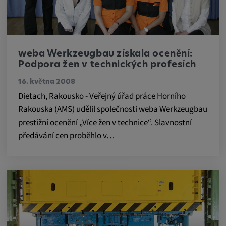
Tyto soubory cookie se používají k ukládání
preferencí uživatele a dalších informací
Trvání cookies:
3 dny
weba Werkzeugbau získala ocenění:
Podpora žen v technických profesích
Youtube
16. května 2008
Dietach, Rakousko - Veřejný úřad práce Horního
Název:
Rakouska (AMS) udělil společnosti weba Werkzeugbau
VISITOR_INFO1_LIVE, YSC, CONSENT,
prestižní ocenění „Více žen v technice“. Slavnostní
yt.innertube::nextId, yt.innertube::requests,
předávání cen proběhlo v…
yt-remote-cast-installed, yt-remote-
connected-devices, yt-remote-device-id, yt-
remote-fast-check-period, yt-remote-session-
app, yt-remote-session-name, IDE,
LOGIN_INFO, PREF, LOGIN_INFO, PREF,
SEARCH_SAMESITE, OGPC, OTZ, NID,
1P_JAR, DSID, APISID, HSID, SSID, SID,
SAPISID, SIDCC, yt-player-headers-