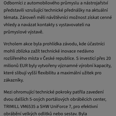
Odborníci z automobilového průmyslu a nástrojařství
Trvání cookies:
představili vzrušující technické přednášky na aktuální
1 rok
témata. Zároveň měli návštěvníci možnost získat cenné
vhledy a navázat kontakty s vystavovateli na
průmyslové výstavě.
Externí média
Vrcholem akce byla prohlídka závodu, kde účastníci
Nutné pro zobrazení obsahu z externích
mohli zblízka zažít technické inovace nedávno
mediálních platforem.
rozšířeného místa v České republice. S investicí přes 20
milionů EUR byly vytvořeny významné výrobní kapacity,
Google Maps
které slibují vyšší flexibilitu a maximální užitek pro
Název:
zákazníky.
DV, SOCS, NID, AEC, CONSENT, OGPC
Mezi ohromující technické pokroky patřila zavedení
Poskytovatel:
dvou dalších 5-osých portálových obráběcích center,
google.com
TRIMILL VM6535 a SHW UniForce 7, pro efektivní
Účel:
obrábění velkých odlitků nebo sestav. Byla