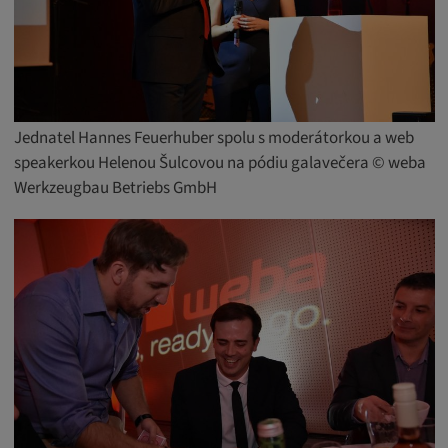
Jednatel Hannes Feuerhuber spolu s moderátorkou a web
speakerkou Helenou Šulcovou na pódiu galavečera © weba
Werkzeugbau Betriebs GmbH