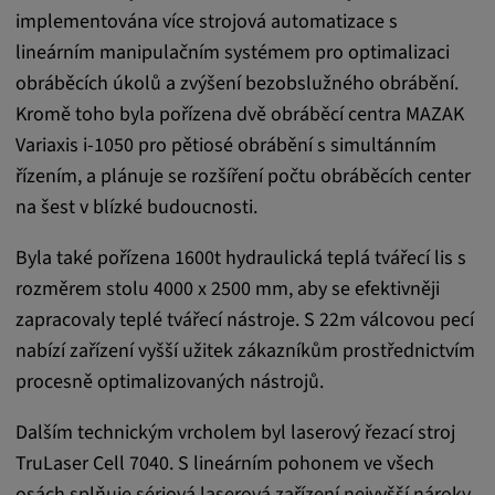
Tyto soubory cookie se používají k ukládání
implementována více strojová automatizace s
preferencí uživatele a dalších informací
lineárním manipulačním systémem pro optimalizaci
Trvání cookies:
obráběcích úkolů a zvýšení bezobslužného obrábění.
3 dny
Kromě toho byla pořízena dvě obráběcí centra MAZAK
Variaxis i-1050 pro pětiosé obrábění s simultánním
řízením, a plánuje se rozšíření počtu obráběcích center
Youtube
na šest v blízké budoucnosti.
Název:
VISITOR_INFO1_LIVE, YSC, CONSENT,
Byla také pořízena 1600t hydraulická teplá tvářecí lis s
yt.innertube::nextId, yt.innertube::requests,
rozměrem stolu 4000 x 2500 mm, aby se efektivněji
yt-remote-cast-installed, yt-remote-
zapracovaly teplé tvářecí nástroje. S 22m válcovou pecí
connected-devices, yt-remote-device-id, yt-
nabízí zařízení vyšší užitek zákazníkům prostřednictvím
remote-fast-check-period, yt-remote-session-
procesně optimalizovaných nástrojů.
app, yt-remote-session-name, IDE,
LOGIN_INFO, PREF, LOGIN_INFO, PREF,
Dalším technickým vrcholem byl laserový řezací stroj
SEARCH_SAMESITE, OGPC, OTZ, NID,
1P_JAR, DSID, APISID, HSID, SSID, SID,
TruLaser Cell 7040. S lineárním pohonem ve všech
SAPISID, SIDCC, yt-player-headers-
osách splňuje sériová laserová zařízení nejvyšší nároky