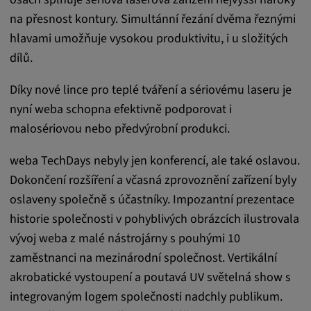
readable,
na přesnost kontury. Simultánní řezání dvěma řeznými
ytidb::LAST_RESULT_ENTRY_KEY, yt-
hlavami umožňuje vysokou produktivitu, i u složitých
player-lv, yt-player-bandaid-host, yt-player-
bandwidth
dílů.
Poskytovatel:
Díky nové lince pro teplé tváření a sériovému laseru je
youtube.com, google.com, doubleclick.net
nyní weba schopna efektivně podporovat i
malosériovou nebo předvýrobní produkci.
Účel:
VISITOR_INFO1_LIVE slouží k rozpoznání
weba TechDays nebyly jen konferencí, ale také oslavou.
a řešení problémů se službou. YSC používá
služba YouTube k ukládání uživatelských
Dokončení rozšíření a včasná zprovoznění zařízení byly
vstupů a jejich přiřazování k akcím uživatele.
oslaveny společně s účastníky. Impozantní prezentace
historie společnosti v pohyblivých obrázcích ilustrovala
Trvání cookies:
vývoj weba z malé nástrojárny s pouhými 10
1 rok
zaměstnanci na mezinárodní společnost. Vertikální
akrobatické vystoupení a poutavá UV světelná show s
Vimeo
integrovaným logem společnosti nadchly publikum.