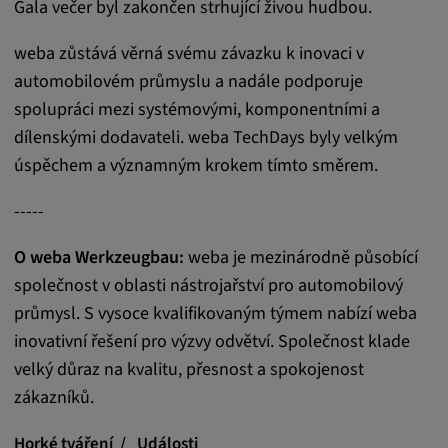
Gala večer byl zakončen strhující živou hudbou.
Statistiky
weba zůstává věrná svému závazku k inovaci v
automobilovém průmyslu a nadále podporuje
Statistiky Soubory cookie shromažďují
spolupráci mezi systémovými, komponentními a
anonymní informace o chování uživatelů.
dílenskými dodavateli. weba TechDays byly velkým
Tyto informace nám pomáhají lépe
úspěchem a významným krokem tímto směrem.
porozumět chování uživatelů na našich
webových stránkách.
-----
_pk_id.*, _pk_ses.*
O weba Werkzeugbau:
weba je mezinárodně působící
společnost v oblasti nástrojařství pro automobilový
Název:
průmysl. S vysoce kvalifikovaným týmem nabízí weba
_pk_id.*, _pk_ses.*
inovativní řešení pro výzvy odvětví. Společnost klade
Poskytovatel:
velký důraz na kvalitu, přesnost a spokojenost
Google LLC
zákazníků.
Účel:
Horké tváření
Události