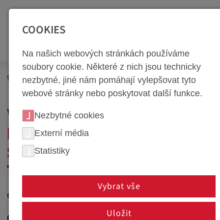
SEITENBEREICHE:
Zur Top Navigation springen [Alt+1]
Zur Hauptnavigation sp
COOKIES
Na našich webových stránkách používáme
soubory cookie. Některé z nich jsou technicky
Newsroom
Novinky
nezbytné, jiné nám pomáhají vylepšovat tyto
webové stránky nebo poskytovat další funkce.
WEBA TECHDAYS –
Nezbytné cookies
INSPIRATIVNÍ CESTA DO
Externí média
Statistiky
SVĚTA NÁSTROJÁRNY A
TVÁŘECÍ TECHNOLOGIE
Vybrat vše
05. listopadu 2018
Uložit
Olomouc, Česká republika - weba TechDays, které