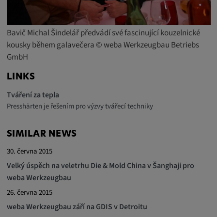
Bavič Michal Šindelář předvádí své fascinující kouzelnické
kousky během galavečera © weba Werkzeugbau Betriebs
GmbH
LINKS
Tváření za tepla
Presshärten je řešením pro výzvy tvářecí techniky
SIMILAR NEWS
30. června 2015
Velký úspěch na veletrhu Die & Mold China v Šanghaji pro
weba Werkzeugbau
26. června 2015
weba Werkzeugbau září na GDIS v Detroitu