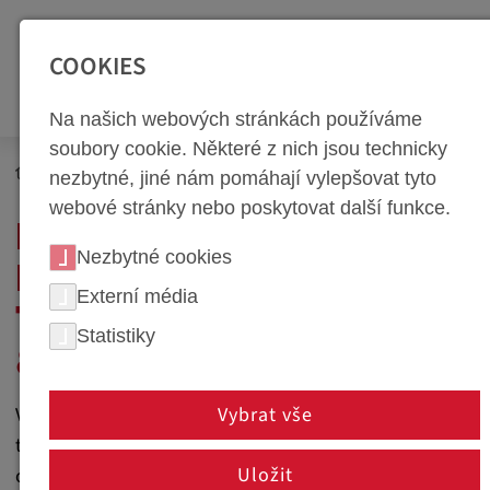
SEITENBEREICHE:
Zur Top Navigation springen [Alt+1]
Zur Hauptnavigation sp
COOKIES
Na našich webových stránkách používáme
soubory cookie. Některé z nich jsou technicky
Produkty
nezbytné, jiné nám pomáhají vylepšovat tyto
webové stránky nebo poskytovat další funkce.
KOMPLEXNÍ ŘEŠENÍ V
Nezbytné cookies
NÁSTROJÁŘSTVÍ PRO
Externí média
TECHNOLOGII TVÁŘENÍ
Statistiky
& ZPRACOVÁNÍ KOVŮ
Vybrat vše
Využijte naše komplexní řešení v nástrojářství pro
technologii tváření a obrábění kovů. Doprovázíme Vás
Uložit
od vývoje dílů přes výrobu lisovacích a výsekávacích