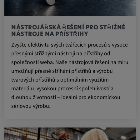
Statistiky
NÁSTROJÁŘSKÁ ŘEŠENÍ PRO STŘIŽNÉ
Statistiky Soubory cookie shromažďují
NÁSTROJE NA PŘÍSTŘIHY
anonymní informace o chování uživatelů.
Zvyšte efektivitu svých tvářecích procesů s vysoce
Tyto informace nám pomáhají lépe
přesnými střižnými nástroji na přístřihy od
porozumět chování uživatelů na našich
společnosti weba. Naše nástrojová řešení na míru
webových stránkách.
umožňují přesné stříhání přístřihů a výrobu
tvarových přístřihů s optimálním využitím
_pk_id.*, _pk_ses.*
materiálu, vysokou procesní spolehlivostí a
Název:
dlouhou životností – ideální pro ekonomickou
_pk_id.*, _pk_ses.*
sériovou výrobu.
Poskytovatel:
Google LLC
Účel: