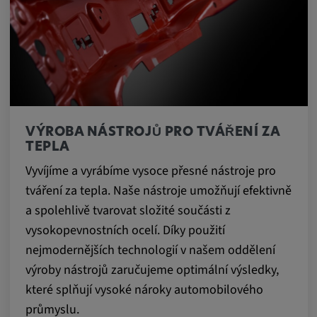
Trvání cookies:
1 rok
Externí média
Nutné pro zobrazení obsahu z externích
VÝROBA NÁSTROJŮ PRO TVÁŘENÍ ZA
mediálních platforem.
TEPLA
Vyvíjíme a vyrábíme vysoce přesné nástroje pro
Google Maps
tváření za tepla. Naše nástroje umožňují efektivně
a spolehlivě tvarovat složité součásti z
Název:
vysokopevnostních ocelí. Díky použití
DV, SOCS, NID, AEC, CONSENT, OGPC
nejmodernějších technologií v našem oddělení
Poskytovatel:
výroby nástrojů zaručujeme optimální výsledky,
google.com
které splňují vysoké nároky automobilového
Účel:
průmyslu.