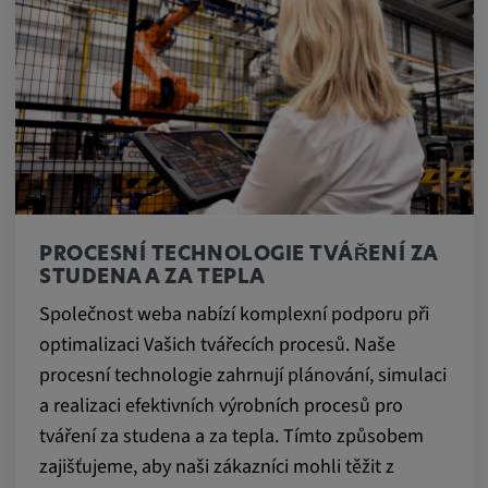
Tyto soubory cookie se používají k
zaznamenávání chování návštěvníků
webových stránek.
Trvání cookies:
13 měsíců
PROCESNÍ TECHNOLOGIE TVÁŘENÍ ZA
STUDENA A ZA TEPLA
Společnost weba nabízí komplexní podporu při
optimalizaci Vašich tvářecích procesů. Naše
procesní technologie zahrnují plánování, simulaci
a realizaci efektivních výrobních procesů pro
tváření za studena a za tepla. Tímto způsobem
zajišťujeme, aby naši zákazníci mohli těžit z