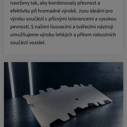
navrženy tak, aby kombinovaly přesnost a
readable,
ytidb::LAST_RESULT_ENTRY_KEY, yt-
efektivitu při hromadné výrobě. Jsou ideální pro
player-lv, yt-player-bandaid-host, yt-player-
výrobu součástí s přísnými tolerancemi a vysokou
bandwidth
pevností. S našimi lisovacími a tvářecími nástroji
Poskytovatel:
umožňujeme výrobu lehkých a přitom robustních
youtube.com, google.com, doubleclick.net
součástí vozidel.
Účel:
VISITOR_INFO1_LIVE slouží k rozpoznání
a řešení problémů se službou. YSC používá
služba YouTube k ukládání uživatelských
vstupů a jejich přiřazování k akcím uživatele.
Trvání cookies:
1 rok
Vimeo