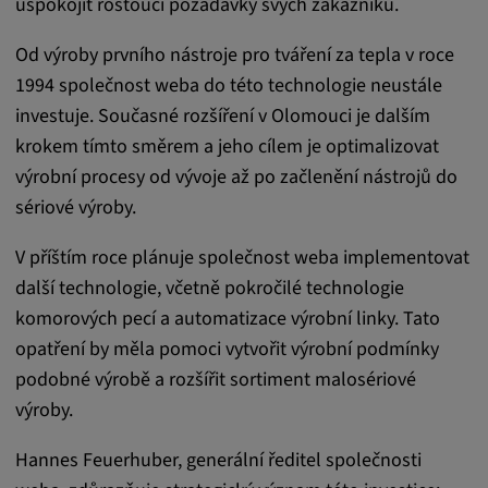
uspokojit rostoucí požadavky svých zákazníků.
Trvání cookies:
1 rok
Od výroby prvního nástroje pro tváření za tepla v roce
1994 společnost weba do této technologie neustále
investuje. Současné rozšíření v Olomouci je dalším
Externí média
krokem tímto směrem a jeho cílem je optimalizovat
výrobní procesy od vývoje až po začlenění nástrojů do
Nutné pro zobrazení obsahu z externích
sériové výroby.
mediálních platforem.
V příštím roce plánuje společnost weba implementovat
Google Maps
další technologie, včetně pokročilé technologie
komorových pecí a automatizace výrobní linky. Tato
Název:
opatření by měla pomoci vytvořit výrobní podmínky
DV, SOCS, NID, AEC, CONSENT, OGPC
podobné výrobě a rozšířit sortiment malosériové
Poskytovatel:
výroby.
google.com
Hannes Feuerhuber, generální ředitel společnosti
Účel: