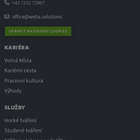
Tyto soubory cookie se používají k
+43 7252 72807
zaznamenávání chování návštěvníků
office@weba.solutions
webových stránek.
Trvání cookies:
UPRAVIT NASTAVENÍ COOKIES
13 měsíců
KARIÉRA
Volná Místa
Kariérní cesta
Pracovní kultura
Výhody
SLUŽBY
Horké tváření
Studené tváření