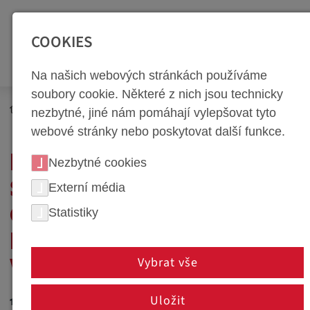
SEITENBEREICHE:
Zur Top Navigation springen [Alt+1]
Zur Hauptnavigation sp
COOKIES
Na našich webových stránkách používáme
soubory cookie. Některé z nich jsou technicky
Newsroom
Novinky
nezbytné, jiné nám pomáhají vylepšovat tyto
webové stránky nebo poskytovat další funkce.
PODMÍNKY PODOBNÉ
Nezbytné cookies
SÉRIOVÉ VÝROBĚ PŘI
Externí média
Statistiky
OHŘÍVACÍM TVÁŘENÍ VE
FIRMĚ WEBA
Vybrat vše
WERKZEUGBAU
Uložit
12. ledna 2011