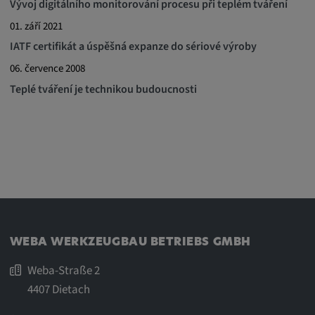
Vývoj digitálního monitorování procesu při teplém tváření
01. září 2021
Statistiky
IATF certifikát a úspěšná expanze do sériové výroby
Statistiky Soubory cookie shromažďují
06. července 2008
anonymní informace o chování uživatelů.
Teplé tváření je technikou budoucnosti
Tyto informace nám pomáhají lépe
porozumět chování uživatelů na našich
webových stránkách.
_pk_id.*, _pk_ses.*
Název:
_pk_id.*, _pk_ses.*
WEBA WERKZEUGBAU BETRIEBS GMBH
Poskytovatel:
Weba-Straße 2
Google LLC
4407 Dietach
Účel: