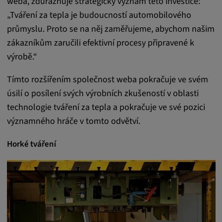
weba, zdůrazňuje strategický význam této investice:
Tyto soubory cookie se používají k ukládání
„Tváření za tepla je budoucností automobilového
preferencí uživatele a dalších informací
průmyslu. Proto se na něj zaměřujeme, abychom našim
Trvání cookies:
zákazníkům zaručili efektivní procesy připravené k
3 dny
výrobě.“
Tímto rozšířením společnost weba pokračuje ve svém
Youtube
úsilí o posílení svých výrobních zkušeností v oblasti
Název:
technologie tváření za tepla a pokračuje ve své pozici
VISITOR_INFO1_LIVE, YSC, CONSENT,
významného hráče v tomto odvětví.
yt.innertube::nextId, yt.innertube::requests,
yt-remote-cast-installed, yt-remote-
Horké tváření
connected-devices, yt-remote-device-id, yt-
remote-fast-check-period, yt-remote-session-
app, yt-remote-session-name, IDE,
LOGIN_INFO, PREF, LOGIN_INFO, PREF,
SEARCH_SAMESITE, OGPC, OTZ, NID,
1P_JAR, DSID, APISID, HSID, SSID, SID,
SAPISID, SIDCC, yt-player-headers-