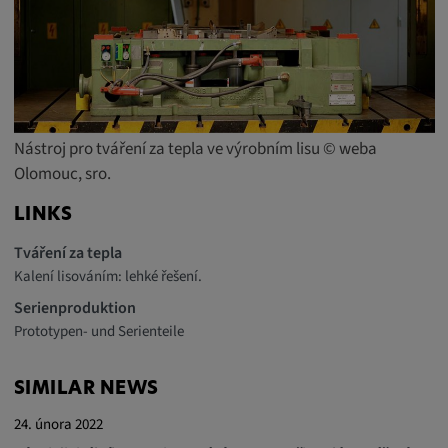
readable,
ytidb::LAST_RESULT_ENTRY_KEY, yt-
player-lv, yt-player-bandaid-host, yt-player-
bandwidth
Poskytovatel:
youtube.com, google.com, doubleclick.net
Nástroj pro tváření za tepla ve výrobním lisu © weba
Olomouc, sro.
Účel:
VISITOR_INFO1_LIVE slouží k rozpoznání
LINKS
a řešení problémů se službou. YSC používá
Tváření za tepla
služba YouTube k ukládání uživatelských
Kalení lisováním: lehké řešení.
vstupů a jejich přiřazování k akcím uživatele.
Serienproduktion
Trvání cookies:
Prototypen- und Serienteile
1 rok
SIMILAR NEWS
Vimeo
24. února 2022