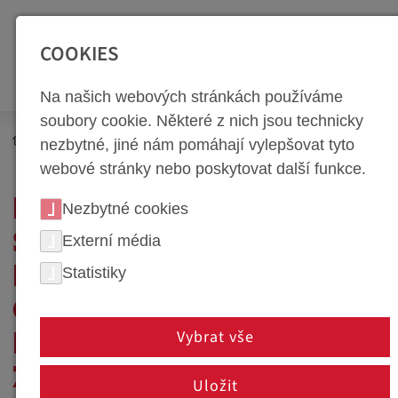
SEITENBEREICHE:
Zur Top Navigation springen [Alt+1]
Zur Hauptnavigation sp
COOKIES
Na našich webových stránkách používáme
soubory cookie. Některé z nich jsou technicky
Newsroom
Novinky
nezbytné, jiné nám pomáhají vylepšovat tyto
webové stránky nebo poskytovat další funkce.
PRVNÍ MÍSTO V
Nezbytné cookies
SOUTĚŽI „SOCIÁLNÍ
Externí média
Statistiky
PODNIK
OLOMOUCKÉHO
Vybrat vše
KRAJE“ PRO EXPERTY
ZE SPOLEČNOSTI WEBA
Uložit