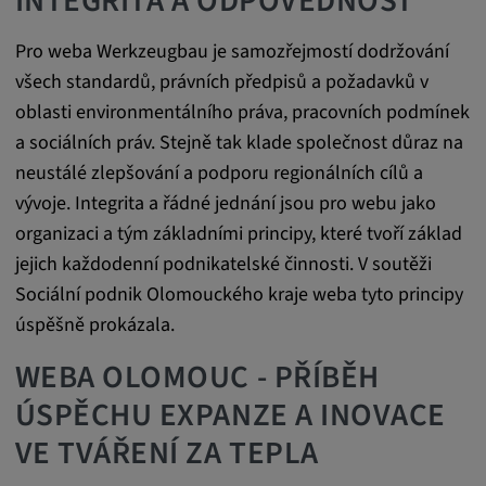
INTEGRITA A ODPOVĚDNOST
Trvání cookies:
Pro weba Werkzeugbau je samozřejmostí dodržování
1 rok
všech standardů, právních předpisů a požadavků v
oblasti environmentálního práva, pracovních podmínek
a sociálních práv. Stejně tak klade společnost důraz na
Externí média
neustálé zlepšování a podporu regionálních cílů a
Nutné pro zobrazení obsahu z externích
vývoje. Integrita a řádné jednání jsou pro webu jako
mediálních platforem.
organizaci a tým základními principy, které tvoří základ
jejich každodenní podnikatelské činnosti. V soutěži
Google Maps
Sociální podnik Olomouckého kraje weba tyto principy
úspěšně prokázala.
Název:
DV, SOCS, NID, AEC, CONSENT, OGPC
WEBA OLOMOUC - PŘÍBĚH
Poskytovatel:
ÚSPĚCHU EXPANZE A INOVACE
google.com
VE TVÁŘENÍ ZA TEPLA
Účel: