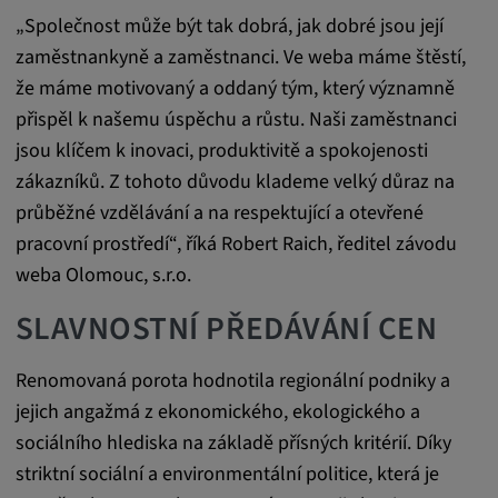
„Společnost může být tak dobrá, jak dobré jsou její
Statistiky
zaměstnankyně a zaměstnanci. Ve weba máme štěstí,
že máme motivovaný a oddaný tým, který významně
Statistiky Soubory cookie shromažďují
přispěl k našemu úspěchu a růstu. Naši zaměstnanci
anonymní informace o chování uživatelů.
jsou klíčem k inovaci, produktivitě a spokojenosti
Tyto informace nám pomáhají lépe
zákazníků. Z tohoto důvodu klademe velký důraz na
porozumět chování uživatelů na našich
průběžné vzdělávání a na respektující a otevřené
webových stránkách.
pracovní prostředí“, říká Robert Raich, ředitel závodu
weba Olomouc, s.r.o.
_pk_id.*, _pk_ses.*
SLAVNOSTNÍ PŘEDÁVÁNÍ CEN
Název:
_pk_id.*, _pk_ses.*
Renomovaná porota hodnotila regionální podniky a
Poskytovatel:
jejich angažmá z ekonomického, ekologického a
Google LLC
sociálního hlediska na základě přísných kritérií. Díky
striktní sociální a environmentální politice, která je
Účel: