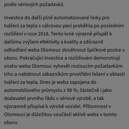
readable,
podle sériových požadavků.
ytidb::LAST_RESULT_ENTRY_KEY, yt-
player-lv, yt-player-bandaid-host, yt-player-
Investice do další plně automatizované linky pro
bandwidth
tváření za tepla s válcovou pecí proběhla po posledním
rozšíření v roce 2018. Tento krok výrazně přispěl k
Poskytovatel:
dalšímu zvýšení efektivity a kvality a zdůraznil
youtube.com, google.com, doubleclick.net
odhodlání weba Olomouc dosáhnout špičkové pozice v
Účel:
oboru. Pokračující investice a rozšiřování demonstrují
VISITOR_INFO1_LIVE slouží k rozpoznání
snahu weba Olomouc vyhovět rostoucím požadavkům
a řešení problémů se službou. YSC používá
trhu a nabídnout zákazníkům prvotřídní řešení v oblasti
služba YouTube k ukládání uživatelských
vstupů a jejich přiřazování k akcím uživatele.
tváření za tepla. Dnes je weba zapojena do
automobilového průmyslu z 98 %, částečně i jako
Trvání cookies:
dodavatel prvního řádu v sériové výrobě, a tak
1 rok
významně přispívá k výrobě vozidel. Přítomnost v
Olomouci je důležitou součástí aktivit weba v tomto
Vimeo
oboru.