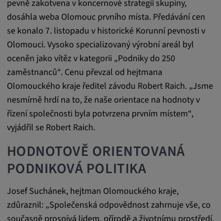
pevně zakotvena v koncernové strategii skupiny,
Tyto soubory cookie se používají k
zaznamenávání chování návštěvníků
dosáhla weba Olomouc prvního místa. Předávání cen
webových stránek.
se konalo 7. listopadu v historické Korunní pevnosti v
Olomouci. Vysoko specializovaný výrobní areál byl
Trvání cookies:
oceněn jako vítěz v kategorii „Podniky do 250
13 měsíců
zaměstnanců“. Cenu převzal od hejtmana
Olomouckého kraje ředitel závodu Robert Raich. „Jsme
nesmírně hrdí na to, že naše orientace na hodnoty v
řízení společnosti byla potvrzena prvním místem“,
vyjádřil se Robert Raich.
HODNOTOVĚ ORIENTOVANÁ
PODNIKOVÁ POLITIKA
Josef Suchánek, hejtman Olomouckého kraje,
zdůraznil: „Společenská odpovědnost zahrnuje vše, co
současně prospívá lidem, přírodě a životnímu prostředí.