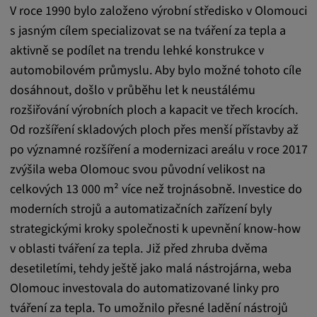
Tyto soubory cookie se používají k ukládání
V roce 1990 bylo založeno výrobní středisko v Olomouci
preferencí uživatele a dalších informací
s jasným cílem specializovat se na tváření za tepla a
aktivně se podílet na trendu lehké konstrukce v
Trvání cookies:
automobilovém průmyslu. Aby bylo možné tohoto cíle
3 dny
dosáhnout, došlo v průběhu let k neustálému
rozšiřování výrobních ploch a kapacit ve třech krocích.
Youtube
Od rozšíření skladových ploch přes menší přístavby až
Název:
po významné rozšíření a modernizaci areálu v roce 2017
VISITOR_INFO1_LIVE, YSC, CONSENT,
zvýšila weba Olomouc svou původní velikost na
yt.innertube::nextId, yt.innertube::requests,
celkových 13 000 m² více než trojnásobně. Investice do
yt-remote-cast-installed, yt-remote-
moderních strojů a automatizačních zařízení byly
connected-devices, yt-remote-device-id, yt-
remote-fast-check-period, yt-remote-session-
strategickými kroky společnosti k upevnění know-how
app, yt-remote-session-name, IDE,
v oblasti tváření za tepla. Již před zhruba dvěma
LOGIN_INFO, PREF, LOGIN_INFO, PREF,
desetiletími, tehdy ještě jako malá nástrojárna, weba
SEARCH_SAMESITE, OGPC, OTZ, NID,
Olomouc investovala do automatizované linky pro
1P_JAR, DSID, APISID, HSID, SSID, SID,
tváření za tepla. To umožnilo přesné ladění nástrojů
SAPISID, SIDCC, yt-player-headers-