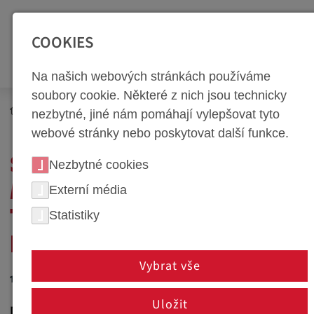
SEITENBEREICHE:
Zur Top Navigation springen [Alt+1]
Zur Hauptnavigation sp
COOKIES
Na našich webových stránkách používáme
soubory cookie. Některé z nich jsou technicky
Newsroom
Novinky
nezbytné, jiné nám pomáhají vylepšovat tyto
webové stránky nebo poskytovat další funkce.
SPOLEČNOST WEBA
Nezbytné cookies
MEZI FINALISTY PRO
Externí média
Statistiky
TITUL "NÁSTROJÁRNA
ROKU 2023"
Vybrat vše
12. října 2023
Uložit
Dietach, Rakousko - společnost weba