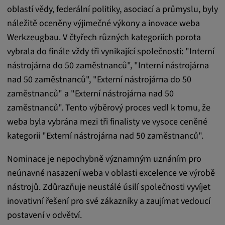
oblastí vědy, federální politiky, asociací a průmyslu, byly
Trvání cookies:
náležitě oceněny výjimečné výkony a inovace weba
1 rok
Werkzeugbau. V čtyřech různých kategoriích porota
vybrala do finále vždy tři vynikající společnosti: "Interní
nástrojárna do 50 zaměstnanců", "Interní nástrojárna
Externí média
nad 50 zaměstnanců", "Externí nástrojárna do 50
Nutné pro zobrazení obsahu z externích
zaměstnanců" a "Externí nástrojárna nad 50
mediálních platforem.
zaměstnanců". Tento výběrový proces vedl k tomu, že
weba byla vybrána mezi tři finalisty ve vysoce ceněné
Google Maps
kategorii "Externí nástrojárna nad 50 zaměstnanců".
Název:
Nominace je nepochybně významným uznáním pro
DV, SOCS, NID, AEC, CONSENT, OGPC
neúnavné nasazení weba v oblasti excelence ve výrobě
Poskytovatel:
nástrojů. Zdůrazňuje neustálé úsilí společnosti vyvíjet
google.com
inovativní řešení pro své zákazníky a zaujímat vedoucí
postavení v odvětví.
Účel: