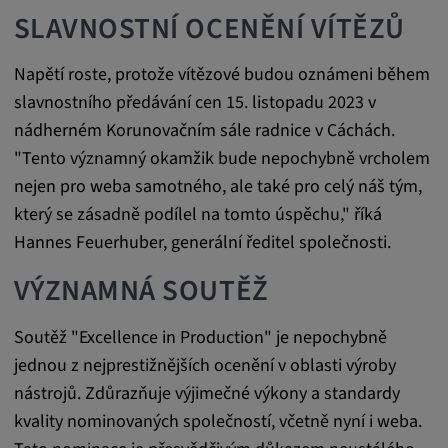
Tyto soubory cookie se používají k ukládání
SLAVNOSTNÍ OCENĚNÍ VÍTĚZŮ
preferencí uživatele a dalších informací
Trvání cookies:
Napětí roste, protože vítězové budou oznámeni během
3 dny
slavnostního předávání cen 15. listopadu 2023 v
nádherném Korunovačním sále radnice v Cáchách.
"Tento významný okamžik bude nepochybně vrcholem
Youtube
nejen pro weba samotného, ale také pro celý náš tým,
Název:
který se zásadně podílel na tomto úspěchu," říká
VISITOR_INFO1_LIVE, YSC, CONSENT,
Hannes Feuerhuber, generální ředitel společnosti.
yt.innertube::nextId, yt.innertube::requests,
yt-remote-cast-installed, yt-remote-
VÝZNAMNÁ SOUTĚŽ
connected-devices, yt-remote-device-id, yt-
remote-fast-check-period, yt-remote-session-
Soutěž "Excellence in Production" je nepochybně
app, yt-remote-session-name, IDE,
jednou z nejprestižnějších ocenění v oblasti výroby
LOGIN_INFO, PREF, LOGIN_INFO, PREF,
SEARCH_SAMESITE, OGPC, OTZ, NID,
nástrojů. Zdůrazňuje výjimečné výkony a standardy
1P_JAR, DSID, APISID, HSID, SSID, SID,
kvality nominovaných společností, včetně nyní i weba.
SAPISID, SIDCC, yt-player-headers-