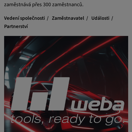
Tyto soubory cookie se používají k
zaměstnává přes 300 zaměstnanců.
zaznamenávání chování návštěvníků
webových stránek.
Vedení společnosti
Zaměstnavatel
Události
Partnerství
Trvání cookies:
13 měsíců