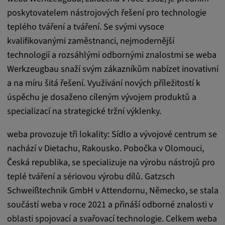
poskytovatelem nástrojových řešení pro technologie
Statistiky
teplého tváření a tváření. Se svými vysoce
kvalifikovanými zaměstnanci, nejmodernější
Statistiky Soubory cookie shromažďují
technologií a rozsáhlými odbornými znalostmi se weba
anonymní informace o chování uživatelů.
Werkzeugbau snaží svým zákazníkům nabízet inovativní
Tyto informace nám pomáhají lépe
a na míru šitá řešení. Využívání nových příležitostí k
porozumět chování uživatelů na našich
úspěchu je dosaženo cíleným vývojem produktů a
webových stránkách.
specializací na strategické tržní výklenky.
_pk_id.*, _pk_ses.*
weba provozuje tři lokality: Sídlo a vývojové centrum se
nachází v Dietachu, Rakousko. Pobočka v Olomouci,
Název:
Česká republika, se specializuje na výrobu nástrojů pro
_pk_id.*, _pk_ses.*
teplé tváření a sériovou výrobu dílů. Gatzsch
Poskytovatel:
Schweißtechnik GmbH v Attendornu, Německo, se stala
Google LLC
součástí weba v roce 2021 a přináší odborné znalosti v
Účel:
oblasti spojovací a svařovací technologie. Celkem weba