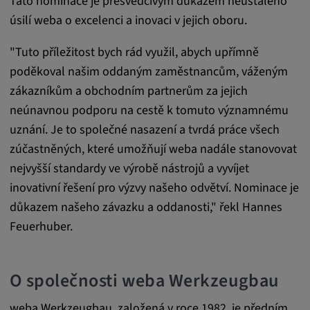
Tato nominace je přesvědčivým důkazem neustálého
readable,
úsilí weba o excelenci a inovaci v jejich oboru.
ytidb::LAST_RESULT_ENTRY_KEY, yt-
player-lv, yt-player-bandaid-host, yt-player-
"Tuto příležitost bych rád využil, abych upřímně
bandwidth
poděkoval našim oddaným zaměstnancům, váženým
Poskytovatel:
zákazníkům a obchodním partnerům za jejich
youtube.com, google.com, doubleclick.net
neúnavnou podporu na cestě k tomuto významnému
Účel:
uznání. Je to společné nasazení a tvrdá práce všech
VISITOR_INFO1_LIVE slouží k rozpoznání
zúčastněných, které umožňují weba nadále stanovovat
a řešení problémů se službou. YSC používá
nejvyšší standardy ve výrobě nástrojů a vyvíjet
služba YouTube k ukládání uživatelských
inovativní řešení pro výzvy našeho odvětví. Nominace je
vstupů a jejich přiřazování k akcím uživatele.
důkazem našeho závazku a oddanosti," řekl Hannes
Trvání cookies:
Feuerhuber.
1 rok
O společnosti weba Werkzeugbau
Vimeo
weba Werkzeugbau, založená v roce 1982, je předním